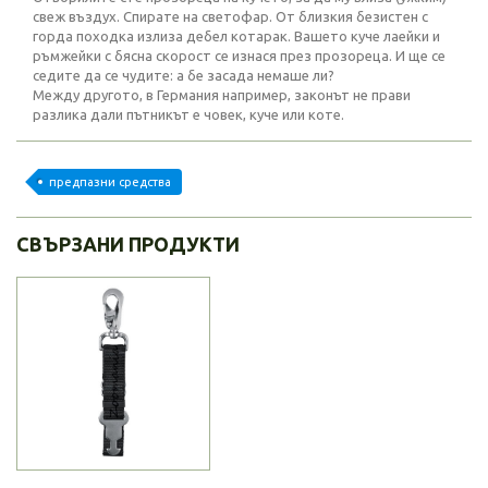
свеж въздух. Спирате на светофар. От близкия безистен с
горда походка излиза дебел котарак. Вашето куче лаейки и
ръмжейки с бясна скорост се изнася през прозореца. И ще се
седите да се чудите: а бе засада немаше ли?
Между другото, в Германия например, законът не прави
разлика дали пътникът е човек, куче или коте.
предпазни средства
СВЪРЗАНИ ПРОДУКТИ