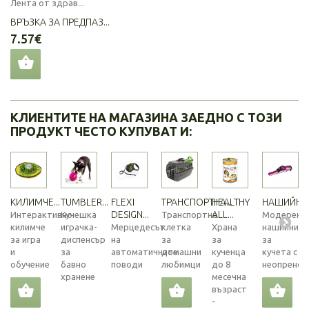
Лента от здрав...
ВРЪЗКА ЗА ПРЕДПАЗ...
7.57€
КЛИЕНТИТЕ НА МАГАЗИНА ЗАЕДНО С ТОЗИ
ПРОДУКТ ЧЕСТО КУПУВАТ И:
КИЛИМЧЕ...
TUMBLER...
FLEXI
ТРАНСПОРТНА...
HEALTHY
НАШИЙНИК
DESIGN...
ALL...
Интерактивно
Кучешка
Транспортна
Модерен
килимче
играчка-
Мерцедесът
клетка
Храна
нашийник
за игра
диспенсър
на
за
за
за
и
за
автоматичните
домашни
кученца
кучета с
обучение
бавно
поводи
любимци
до 8
неопренова
хранене
месечна
възраст
-