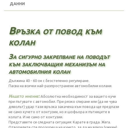
ДАННИ
Връзка от повод към
колан
За сигурно закрепване на поводът
към заключващия механизъм на
автомобилния колан
Дължина 40 - 60 см с безстепенно регулиране.
Пасва на всички най-разпространени автомобилни колани.
Нашето мнение:
Абсолютна необходимост за вашето куче
при пътувате с автомобил. При рязко спиране или (да не чува
дяволът) удар тази връзка закачена към повода ще предпази
не само кучето от контузии, но и шофьора и пътниците в
колата. И не само от контузии.
Представете си следната ситуация: Карате в града. Жега.
Отворилите сте прозореца на кучето, за да му влиза (ужким)