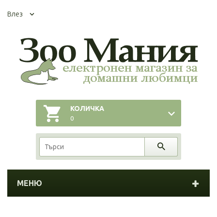
Влез
КОЛИЧКА
0
МЕНЮ