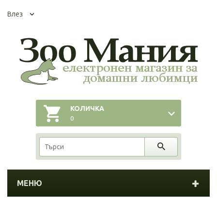
Влез
КОЛИЧКА
0
МЕНЮ