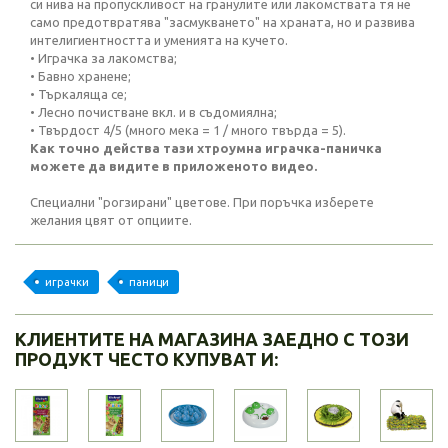
си нива на пропускливост на гранулите или лакомствата тя не
само предотвратява "засмукването" на храната, но и развива
интелигиентността и уменията на кучето.
• Играчка за лакомства;
• Бавно хранене;
• Търкаляща се;
• Лесно почистване вкл. и в съдомиялна;
• Твърдост 4/5 (много мека = 1 / много твърда = 5).
Как точно действа тази хтроумна играчка-паничка
можете да видите в приложеното видео.
Специални "рогзирани" цветове. При поръчка изберете
желания цвят от опциите.
играчки
паници
КЛИЕНТИТЕ НА МАГАЗИНА ЗАЕДНО С ТОЗИ
ПРОДУКТ ЧЕСТО КУПУВАТ И: