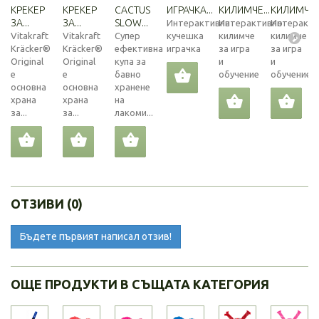
КРЕКЕР
КРЕКЕР
CACTUS
ИГРАЧКА...
КИЛИМЧЕ...
КИЛИМЧЕ..
ЗА...
ЗА...
SLOW...
Интерактивна
Интерактивно
Интеракти
Vitakraft
Vitakraft
Супер
кучешка
килимче
килимче
Kräcker®
Kräcker®
ефективна
играчка
за игра
за игра
Original
Original
купа за
и
и
е
е
бавно
обучение
обучение
основна
основна
хранене
храна
храна
на
за...
за...
лакоми...
ОТЗИВИ (0)
Бъдете първият написал отзив!
ОЩЕ ПРОДУКТИ В СЪЩАТА КАТЕГОРИЯ