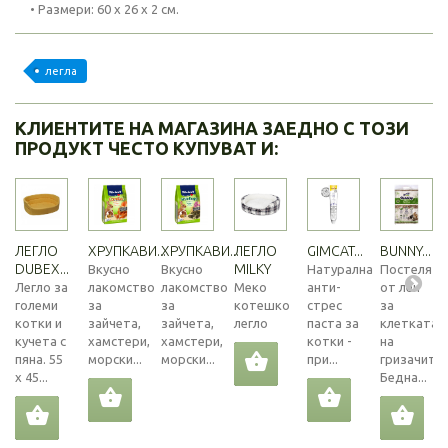
• Размери: 60 х 26 х 2 см.
легла
КЛИЕНТИТЕ НА МАГАЗИНА ЗАЕДНО С ТОЗИ
ПРОДУКТ ЧЕСТО КУПУВАТ И:
ЛЕГЛО
ХРУПКАВИ...
ХРУПКАВИ...
ЛЕГЛО
GIMCAT...
BUNNY...
DUBEX...
MILKY
Вкусно
Вкусно
Натурална
Постеля
Легло за
лакомство
лакомство
Меко
анти-
от лен
големи
за
за
котешко
стрес
за
котки и
зайчета,
зайчета,
легло
паста за
клетката
кучета с
хамстери,
хамстери,
котки -
на
пяна. 55
морски...
морски...
при...
гризачите.
х 45...
Бедна...