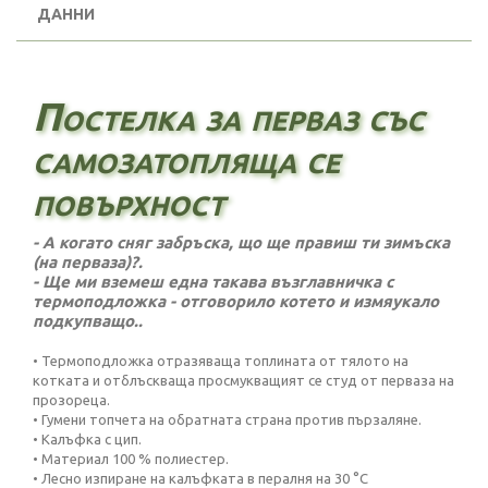
ДАННИ
Постелка за перваз със
самозатопляща се
повърхност
- А когато сняг забръска, що ще правиш ти зимъска
(на перваза)?.
- Ще ми вземеш една такава възглавничка с
термоподложка - отговорило котето и измяукало
подкупващо.
.
• Термоподложка отразяваща топлината от тялото на
котката и отблъскваща просмукващият се студ от перваза на
прозореца.
• Гумени топчета на обратната страна против пързаляне.
• Калъфка с цип.
• Материал 100 % полиестер.
• Лесно изпиране на калъфката в пералня на 30 °C