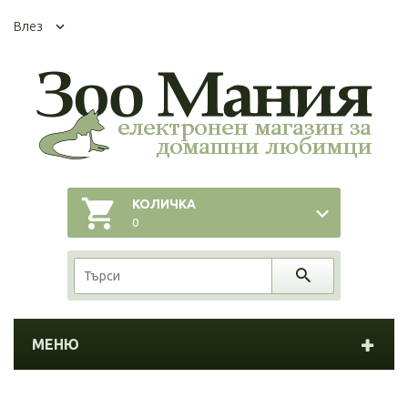
Влез
КОЛИЧКА
0
МЕНЮ