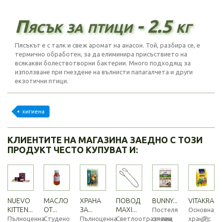
Пясък за птици - 2.5 кг
Пясъкът е с талк и свеж аромат на анасон. Той, разбира се, е
термично обработен, за да елиминира присъствието на
всякакви болествотворни бактерии. Много подходящ за
използване при гнездене на вълнисти папагалчета и други
екзотични птици.
хигиена
КЛИЕНТИТЕ НА МАГАЗИНА ЗАЕДНО С ТОЗИ
ПРОДУКТ ЧЕСТО КУПУВАТ И:
NUEVO
МАСЛО
ХРАНА
ПОВОД
BUNNY...
VITAKRAFT..
KITTEN...
ОТ...
ЗА...
MAXI...
Постеля
Основна
Пълноценна
Студено
Пълноценна
Светлоотразяващ
от лен
храна с