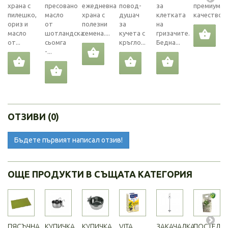
храна с
пресовано
ежедневна
повод-
за
премиум
пилешко,
масло
храна с
душач
клетката
качество
ориз и
от
полезни
за
на
масло
шотландска
семена....
кучета с
гризачите.
от...
сьомга
кръгло...
Бедна...
-...
ОТЗИВИ (0)
Бъдете първият написал отзив!
ОЩЕ ПРОДУКТИ В СЪЩАТА КАТЕГОРИЯ
ПЯСЪЧНА...
КУПИЧКА
КУПИЧКА
VITA
ЗАКАЧАЛКА...
ПОСТЕЛКА.