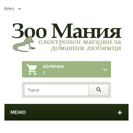
Влез
КОЛИЧКА
0
МЕНЮ