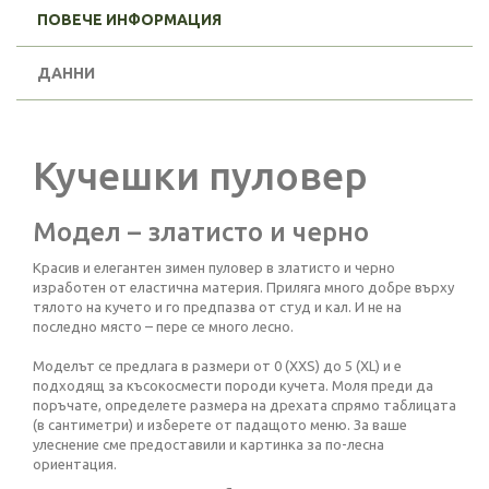
ПОВЕЧЕ ИНФОРМАЦИЯ
ДАННИ
Кучешки пуловер
Модел – златисто и черно
Красив и елегантен зимен пуловер в златисто и черно
изработен от еластична материя. Приляга много добре върху
тялото на кучето и го предпазва от студ и кал. И не на
последно място – пере се много лесно.
Моделът се предлага в размери от 0 (XXS) до 5 (XL) и е
подходящ за късокосмести породи кучета. Моля преди да
поръчате, определете размера на дрехата спрямо таблицата
(в сантиметри) и изберете от падащото меню. За ваше
улеснение сме предоставили и картинка за по-лесна
ориентация.