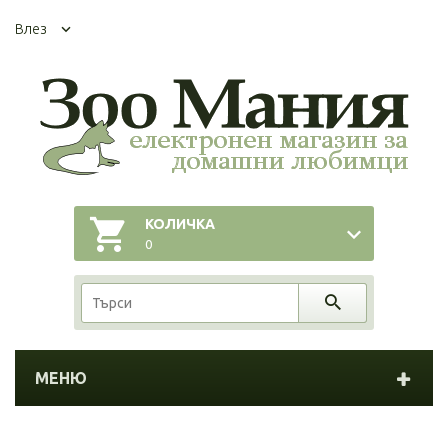
Влез
КОЛИЧКА
0
МЕНЮ