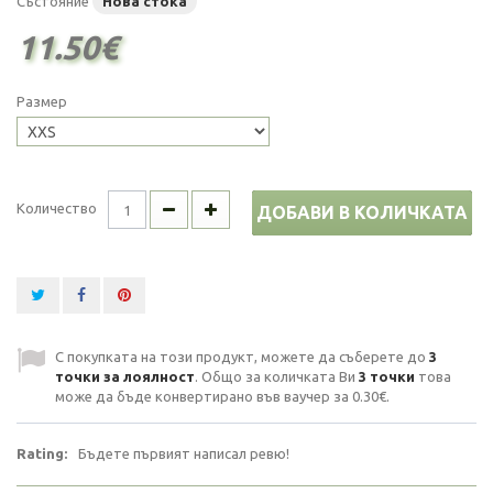
Състояние
Нова стока
11.50€
Размер
Количество
ДОБАВИ В КОЛИЧКАТА
С покупката на този продукт, можете да съберете до
3
точки за лоялност
. Общо за количката Ви
3
точки
това
може да бъде конвертирано във ваучер за
0.30€
.
Rating:
Бъдете първият написал ревю!