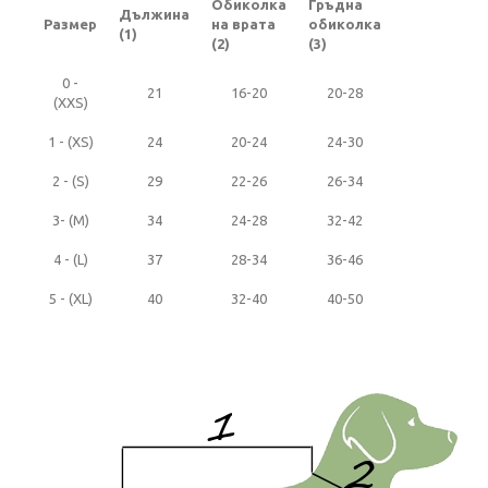
Обиколка
Гръдна
Дължина
Размер
на врата
обиколка
(1)
(2)
(3)
0 -
21
16-20
20-28
(XXS)
1 - (XS)
24
20-24
24-30
2 - (S)
29
22-26
26-34
3- (M)
34
24-28
32-42
4 - (L)
37
28-34
36-46
5 - (XL)
40
32-40
40-50