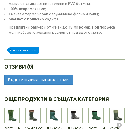
малко от стандартните гумени и PVC ботуши;
100% непромокаеми;
Сменяем термо чорап с алуминиево фолио и филц;
Маншет от рипсено кадифе
Предлагани размери от 41-ви до 48-ми номер. При поръчка
моля изберете желания размер от падащото меню.
и аз съм човек
ОТЗИВИ (0)
Бъдете първият написал отзив!
ОЩЕ ПРОДУКТИ В СЪЩАТА КАТЕГОРИЯ
БОТУШИ...
УНИСЕКС...
ДАМСКИ...
ДАМСКИ...
БОТУШИ...
КЪСИ