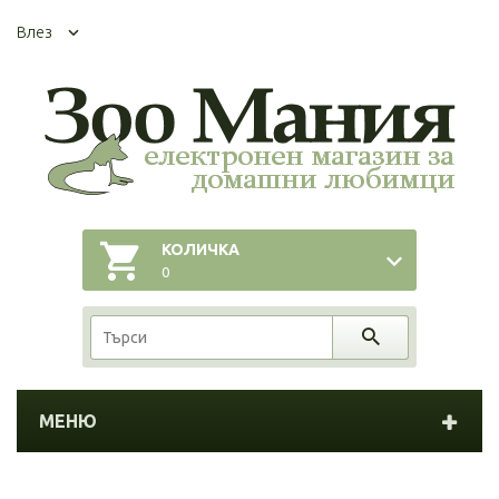
Влез
КОЛИЧКА
0
МЕНЮ