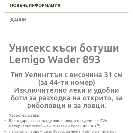
ПОВЕЧЕ ИНФОРМАЦИЯ
ДАННИ
Унисекс къси ботуши
Lemigo Wader 893
Тип Уелингтън с височина 31 см
(за 44-ти номер)
Изключително леки и удобни
боти за разходка на открито, за
риболовци и за ловци.
Характеристики:
Благодарение на въздушните микро мехурчета в EVA
0
материалът устойчиви, гъвкави и топли до -30 С
;
Леки като перце – само 900 гр. за чифт, което е в пъти по-