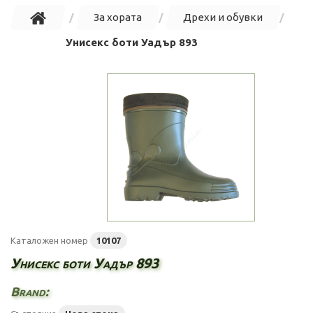
За хората
Дрехи и обувки
Унисекс боти Уадър 893
Каталожен номер
10107
Унисекс боти Уадър 893
Brand: