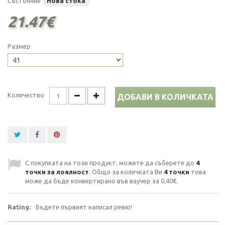
Състояние
Нова стока
21.47€
Размер
Количество
ДОБАВИ В КОЛИЧКАТА
С покупката на този продукт, можете да съберете до
4
точки за лоялност
. Общо за количката Ви
4
точки
това
може да бъде конвертирано във ваучер за
0.40€
.
Rating:
Бъдете първият написал ревю!