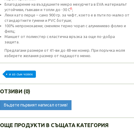
Благодарение на въздушните микро мехурчета в EVA материалът
0
устойчиви, гъвкави и топли до -30 С
;
Леки като перце – само 900 гр. за чифт, което е в пъти по-малко от
стандартните гумени и PVC ботуши;
100% непромокаеми; сменяем термо чорап с алуминиево фолио и
филц;
Маншет от полиестер с еластична връзка за още по-добра
защита.
Предлагани размери от 41-ви до 48-ми номер. При поръчка моля
изберете желания размер от падащото меню.
и аз съм човек
ОТЗИВИ (0)
Бъдете първият написал отзив!
ОЩЕ ПРОДУКТИ В СЪЩАТА КАТЕГОРИЯ