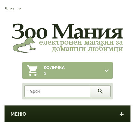
Влез
КОЛИЧКА
0
МЕНЮ