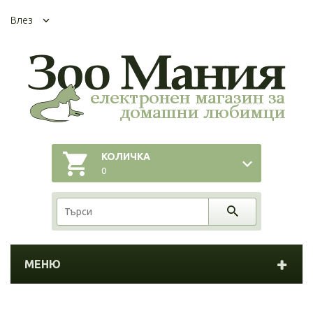
Влез
КОЛИЧКА
0
МЕНЮ