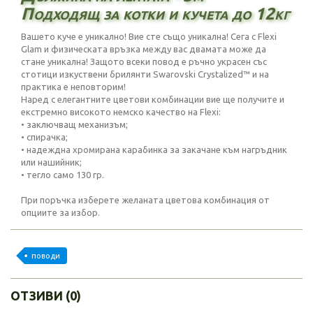
Подходящ за котки и кучета до 12кг
Вашето куче е уникално! Вие сте също уникална! Сега с Flexi
Glam и физическата връзка между вас двамата може да
стане уникална! Защото всеки повод е ръчно украсен със
стотици изкуствени брилянти Swarovski Crystalized™ и на
практика е неповторим!
Наред с елегантните цветови комбинации вие ще получите и
екстремно високото немско качество на Flexi:
• заключващ механизъм;
• спирачка;
• надеждна хромирана карабинка за закачане към нагръдник
или нашийник;
• тегло само 130 гр.
При поръчка изберете желаната цветова комбинация от
опциите за избор.
поводи
ОТЗИВИ (0)