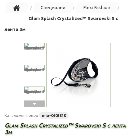
Специални
Flexi Fashion
Glam Splash Crystalized™ Swarovski S с
лента 3м
Каталожен номер
mia-0603810
Glam Splash Crystalized™ Swarovski S с лента
3м