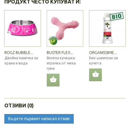
ПРОДУКТ ЧЕСТО КУПУВАТ И:
ROGZ BUBBLE...
BUSTER FLEX...
ORGANISSIME...
Двойна паничка за
Весела кучешка
Био шампоан за
храна и вода
играчка от мека
кучета
гума
ОТЗИВИ (0)
Бъдете първият написал отзив!