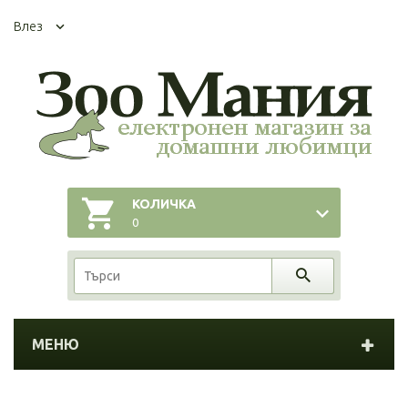
Влез
КОЛИЧКА
0
МЕНЮ