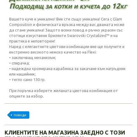
Подходящ за котки и кучета до 12кг
Вашето куче е уникално! Вие сте също уникална! Сега с Glam
Composition и физическата връзка между вас двамата може
да стане уникална! Защото всеки повод е ръчно украсен със
стотици изкуствени брилянти Swarovski Crystalized™ и на
практика е неповторим!
Наред с елегантните цветови комбинации вие ще получите и
екстремно високото немско качество на Flexi:
• заключващ механизъм;
• спирачка;
• надеждна хромирана карабинка за закачане към нагръдник
или нашийник;
• тегло само 130 гр.
При поръчка изберете желаната цветова комбинация от
опциите за избор.
поводи
КЛИЕНТИТЕ НА МАГАЗИНА ЗАЕДНО С ТОЗИ