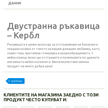
ДАННИ
Двустранна ръкавица
– Кербл
Ръкавицата е ценен аксесоар за отстраняване на боклучки и
опадала козина от тялото на вашия домашен любимец, като,
освен това, при галене стимулира и кръвообращението. С
нейна помощ лесно ще отстраните и полепналите по дрехите
или меката мебел косъмчета. Висококачествен немски
продукт на много добра цена!
гребени
КЛИЕНТИТЕ НА МАГАЗИНА ЗАЕДНО С ТОЗИ
ПРОДУКТ ЧЕСТО КУПУВАТ И: