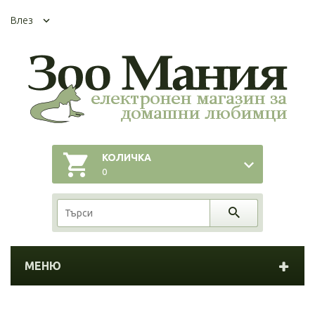
Влез
КОЛИЧКА
0
МЕНЮ