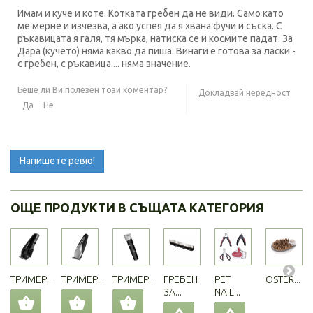
Имам и куче и коте. Котката гребен да не види. Само като
ме мерне и изчезва, а ако успея да я хвана фучи и съска. С
ръкавицата я галя, тя мърка, натиска се и космите падат. За
Дара (кучето) няма какво да пиша. Винаги е готова за ласки -
с гребен, с ръкавица.... няма значение.
Беше ли Ви полезен този коментар?
Докладвай нередност
Да
Не
Напишете ревю!
ОЩЕ ПРОДУКТИ В СЪЩАТА КАТЕГОРИЯ
ТРИМЕР...
ТРИМЕР...
ТРИМЕР...
ГРЕБЕН
PET
OSTER...
ЗА...
NAIL...