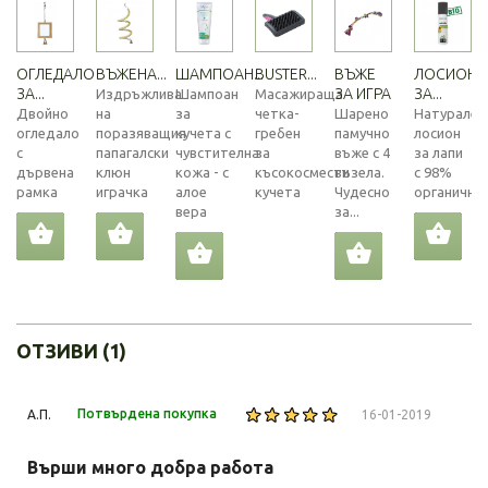
ОГЛЕДАЛО
ВЪЖЕНА...
ШАМПОАН...
BUSTER...
ВЪЖЕ
ЛОСИОН
ЗА...
ЗА ИГРА
ЗА...
Издръжлива
Шампоан
Масажираща
Двойно
на
за
четка-
Шарено
Натурален
огледало
поразяващия
кучета с
гребен
памучно
лосион
с
папагалски
чувстителна
за
въже с 4
за лапи
дървена
клюн
кожа - с
късокосмести
възела.
с 98%
рамка
играчка
алое
кучета
Чудесно
органични..
вера
за...
ОТЗИВИ (1)
Потвърдена покупка
А.П.
16-01-2019
Върши много добра работа