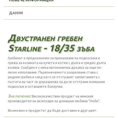
ПОВЕЧЕ ИНФОРМАЦИЯ
ДАННИ
Двустранен гребен
Starline - 18/35 зъба
Гребенът е предназначен за премахване на подкосъма и
грижа за козината на кучета и котки с дълга и средно дълга
козина. Снабден е с мека ергономична дръжка за още по-
лесно използване. Първоначалното разресване става с
редкия гребен и след като се отстранят заплитанията с
гъстата му част се доразресва за да се отстрани излишния
подкосъм и останалите боклучки.
Заключение:
Висококачествен продукт на немския
производител на аксесоари за домашни любими "Ноби".
Възможно е продуктът да бъде доставен в друг цвят.