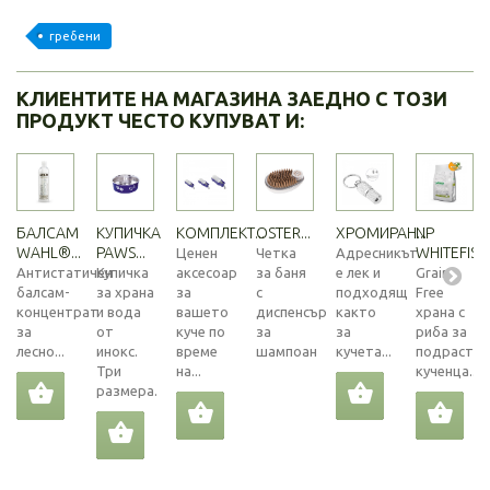
гребени
КЛИЕНТИТЕ НА МАГАЗИНА ЗАЕДНО С ТОЗИ
ПРОДУКТ ЧЕСТО КУПУВАТ И:
БАЛСАМ
КУПИЧКА
КОМПЛЕКТ...
OSTER...
ХРОМИРАН...
NP
WAHL®...
PAWS...
WHITEFISH.
Ценен
Четка
Адресникът
Антистатичен
Купичка
аксесоар
за баня
е лек и
Grain
балсам-
за храна
за
с
подходящ
Free
концентрат
и вода
вашето
диспенсър
както
храна с
за
от
куче по
за
за
риба за
лесно...
инокс.
време
шампоан
кучета...
подраств
Три
на...
кученца...
размера.