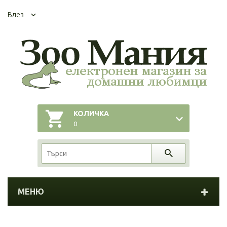
Влез
КОЛИЧКА
0
МЕНЮ