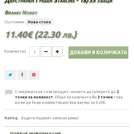
Двустранен Гребен Starline - 18/35 зъбци
Brand:
Nobby
Състояние
Нова стока
11.40€ (22.30 лв.)
Количество
ДОБАВИ В КОЛИЧКАТА
С покупката на този продукт, можете да съберете до
2
точки за лоялност
. Общо за количката Ви
2
точки
това
може да бъде конвертирано във ваучер за
0.20€
.
Rating:
Бъдете първият написал ревю!