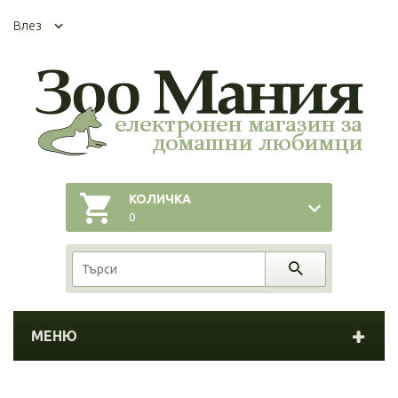
Влез
КОЛИЧКА
0
МЕНЮ