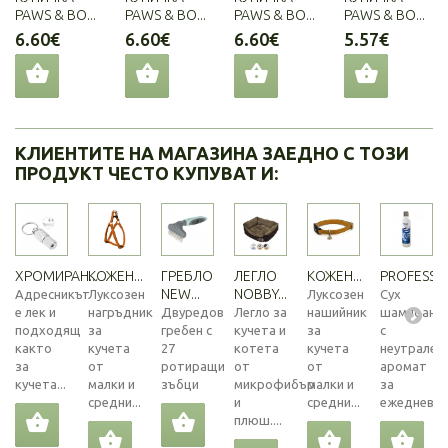
PAWS & BO...
PAWS & BO...
PAWS & BO...
PAWS & BO...
6.60€
6.60€
6.60€
5.57€
КЛИЕНТИТЕ НА МАГАЗИНА ЗАЕДНО С ТОЗИ
ПРОДУКТ ЧЕСТО КУПУВАТ И:
ХРОМИРАН...
КОЖЕН...
ГРЕБЛО
ЛЕГЛО
КОЖЕН...
PROFESSIO
NEW...
NOBBY...
Адресникът
Луксозен
Луксозен
Сух
е лек и
нагръдник
Двуредов
Легло за
нашийник
шампоан
подходящ
за
гребен с
кучета и
за
с
както
кучета
27
котета
кучета
неутрален
за
от
ротиращи
от
от
аромат
кучета...
малки и
зъбци
микрофибър
малки и
за
средни...
и
средни...
ежедневна.
плюш....