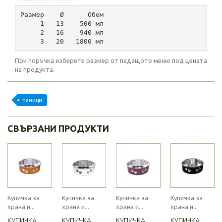
Размер    Ø      Обем
     1   13    500 мл
     2   16    940 мл
     3   20   1800 мл    
При поръчка изберете размер от падащото меню под цената
на продукта.
паници
СВЪРЗАНИ ПРОДУКТИ
Купичка за
Купичка за
Купичка за
Купичка за
храна и...
храна и...
храна и...
храна и...
КУПИЧКА
КУПИЧКА
КУПИЧКА
КУПИЧКА