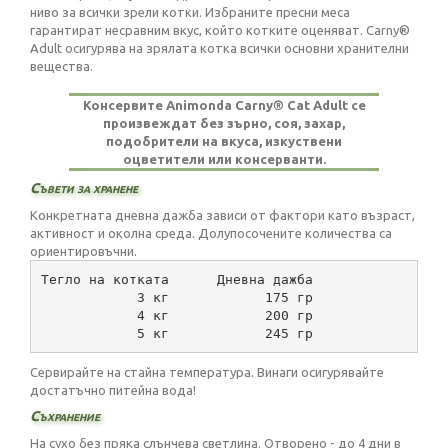
ниво за всички зрели котки. Избраните пресни меса
гарантират несравним вкус, който котките оценяват. Carny®
Adult осигурява на зрялата котка всички основни хранителни
вещества.
Консервите Animonda Carny® Cat Adult се
произвеждат без зърно, соя, захар,
подобрители на вкуса, изкуствени
оцветители или консерванти.
Съвети за хранене
Конкретната дневна дажба зависи от фактори като възраст,
активност и околна среда. Долупосочените количества са
ориентировъчни.
Тегло на котката      Дневна дажба
            3 кг            175 гр
            4 кг            200 гр
            5 кг            245 гр
Сервирайте на стайна температура. Винаги осигурявайте
достатъчно питейна вода!
Съхранение
На сухо без пряка слънчева светлина. Отворено - до 4 дни в