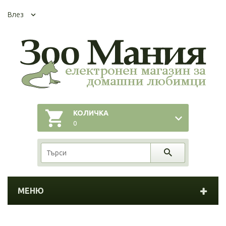
Влез
КОЛИЧКА
0
МЕНЮ