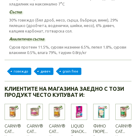
хладилник на максимално 7°C
Състав
30% говеждо (бял дроб, месо, сърца, бъбреци, виме), 29%
пилешко (дробчета, воденички, шийки, месо), 6% дивеч,
калциев карбонат, готварска сол.
Аналитичен състав
Суров протеин 11.5%, сурови мазнини 6.5%, пепел 1.8%, сурови
влакнини 0.5%, влага 79%, таурин 0.8гр/кг
говеждо
дивеч
grain free
КЛИЕНТИТЕ НА МАГАЗИНА ЗАЕДНО С ТОЗИ
ПРОДУКТ ЧЕСТО КУПУВАТ И:
CARNY®
CARNY®
CARNY®
LIQUID
ФИНО
CARNY®
CAT...
CAT...
CAT...
SNACK...
ПЮРЕ...
CAT...