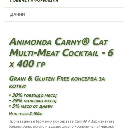
ПОВЕЧЕ ИНФОРМАЦИЯ
ДАННИ
Animonda Carny® Cat
Multi-Meat Cocktail - 6
х 400 гр
Grain & Gluten Free консерва за
котки
• 30% говеждо месо;
• 29% пилешко месо;
• 5% месо от дивеч
Нето тегло: 2.400кг
Произведена в Германия консервата Carny® Adult означава
балансирано, вкусно и здравословно хранене на най-високо