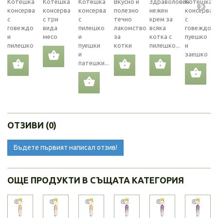
Котешка
Котешка
Котешка
Вкусно и
Здраволовен
Котешка
консерва
консерва
консерва
полезно
нежен
консерва
с
с три
с
течно
крем за
с
говеждо
вида
пилешко
лакомство
всяка
говеждо,
и
месо
и
за
котка с
пуешко
пилешко
пуешки
котки
пилешко...
и
и
заешко
патешки...
ОТЗИВИ (0)
Бъдете първият написал отзив!
ОЩЕ ПРОДУКТИ В СЪЩАТА КАТЕГОРИЯ