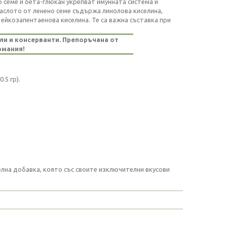
 семе и бета-глюкан укрепват имунната система и
слото от ленено семе съдържа линолова киселина,
ейкозапентаенова киселина. Те са важна съставка при
ли и консерванти. Препоръчана от
рмания!
.5 гр).
на добавка, която със своите изключителни вкусови