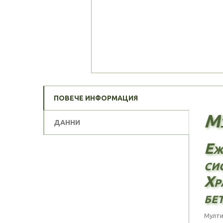
ПОВЕЧЕ ИНФОРМАЦИЯ
Му
ДАННИ
Еж
си
Хр
бе
Мулти