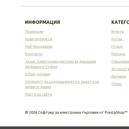
ИНФОРМАЦИЯ
КАТЕГ
Промоции
Кучета
Нови продукти
Котки
Най-продавани
Птици
Контакти
Гризачи
За нас. Електронен магазин за домашни
Специалн
любимци в София
За хорат
Общи условия
Ваучери
Сигурност на разплащанията и защита на
Oldies
личните данни
Карта на сайта
©
2026
Софтуер за електронна търговия от PrestaShop™