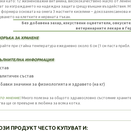
вки като: 12 жизненоважни витамина, висококачествено масло от ленено
ат за изграждането на надеждна защита срещу външни въздействия. Ма
 формира основата на омега 3 мастните киселини – докозахексаенова и 
уването на клетките и нервната тъкан.
Без добавена захар, изкуствени оцветители, овкусите
ветеринарните лекари в Ге
оръка за хранене
айте при стайна температура ежедневно около 6 см (1 см паста прибл. 0
ълнителна информация
став
алитичен състав
авки значими за физиологията и здравето (на кг)
то мнение:
Много полезна за общото здравословно състояние хранител
тва ще се превърне в любима за всяка котка.
ОЗИ ПРОДУКТ ЧЕСТО КУПУВАТ И: