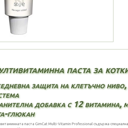
лтивитаминна паста за котки
едневна защита на клетъчно ниво, 
стема
анителна добавка с 12 витамина, м
та-глюкан
витаминната паста GimCat Multi-Vitamin Professional съдържа специал