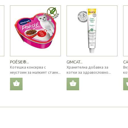
POÉSIE®...
GIMCAT...
CA
Котешка консерва с
Хранителна добавка за
Вк
неустоим за малкият стаен...
котки за здравословно...
ко