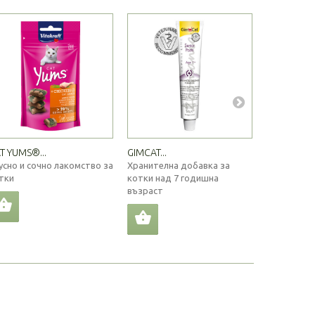
T YUMS®...
GIMCAT...
SANAL...
усно и сочно лакомство за
Хранителна добавка за
Хранителна
тки
котки над 7 годишна
витамини В1,
възраст