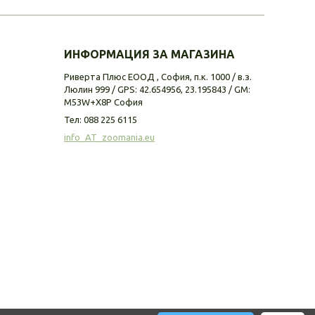
ИНФОРМАЦИЯ ЗА МАГАЗИНА
Риверта Плюс ЕООД , София, п.к. 1000 / в.з.
Люлин 999 / GPS: 42.654956, 23.195843 / GM:
M53W+X8P София
Тел:
088 225 6115
info_AT_zoomania.eu