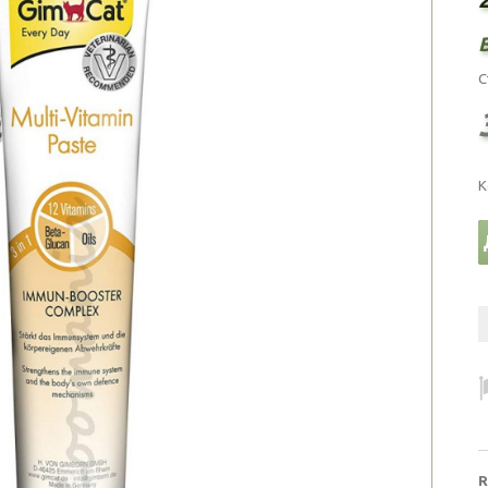
С
К
R