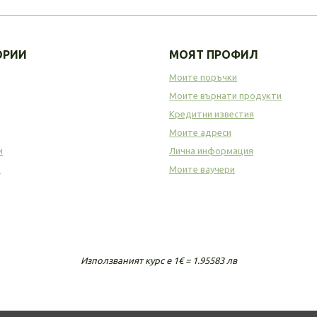
ОРИИ
МОЯТ ПРОФИЛ
Моите поръчки
Моите върнати продукти
Кредитни известия
Моите адреси
и
Лична информация
а
Моите ваучери
Използваният курс е 1€ = 1.95583 лв