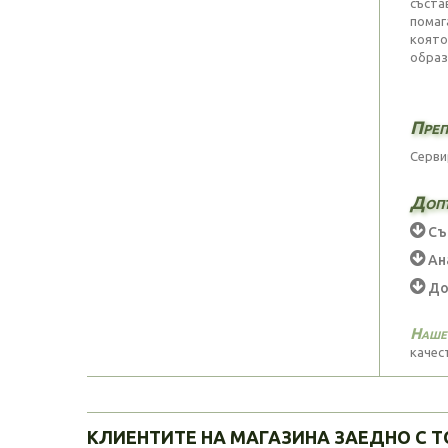
съста
помаг
която
образ
Преп
Сервир
Доп
Съ
Ан
Доб
Наше
качес
КЛИЕНТИТЕ НА МАГАЗИНА ЗАЕДНО С Т