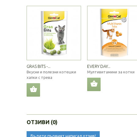
GRAS BITS -...
EVERY DAY...
Вкусни и полезни котешки
Мултивитамини за котки
хапки с трева
ОТЗИВИ (0)
Бъдете първият написал отзив!