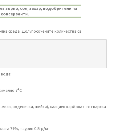
з зърно, соя, захар, подобрители на
 консерванти.
лна среда. Долупосочените количества са
 вода!
симално 7°C
 месо, воденички, шийки), калциев карбонат, готварска
лага 79%, таурин 0.8гр/кг