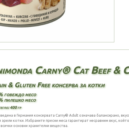
imonda Carny® Cat Beef & Ch
in & Gluten Free консерва за котки
% говеждо месо
% пилешко месо
егло: 400 гр
ведена в Германия консервата Carny® Adult означава балансирано, вкус
и зрели котки. Избраните пресни меса гарантират несравним вкус, който
 всички основни хранителни вещества.