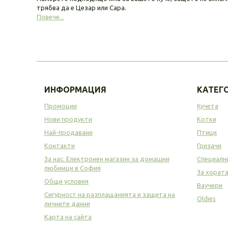
трябва да е Цезар или Сара.
Повече...
ИНФОРМАЦИЯ
КАТЕГ
Промоции
Кучета
Нови продукти
Котки
Най-продавани
Птици
Контакти
Гризачи
За нас. Електронен магазин за домашни
Специалн
любимци в София
За хорат
Общи условия
Ваучери
Сигурност на разплащанията и защита на
Oldies
личните данни
Карта на сайта