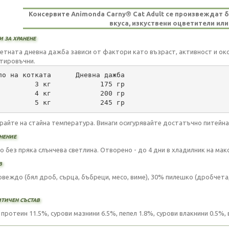
Консервите Animonda Carny® Cat Adult се произвеждат бе
вкуса, изкуствени оцветители или
 за хранене
етната дневна дажба зависи от фактори като възраст, активност и око
тировъчни.
ло на котката      Дневна дажба
         3 кг            175 гр
         4 кг            200 гр
         5 кг            245 гр
райте на стайна температура. Винаги осигурявайте достатъчно питейна
нение
хо без пряка слънчева светлина. Отворено - до 4 дни в хладилник на мак
в
овеждо (бял дроб, сърца, бъбреци, месо, виме), 30% пилешко (дробчета,
тичен състав
протеин 11.5%, сурови мазнини 6.5%, пепел 1.8%, сурови влакнини 0.5%, в