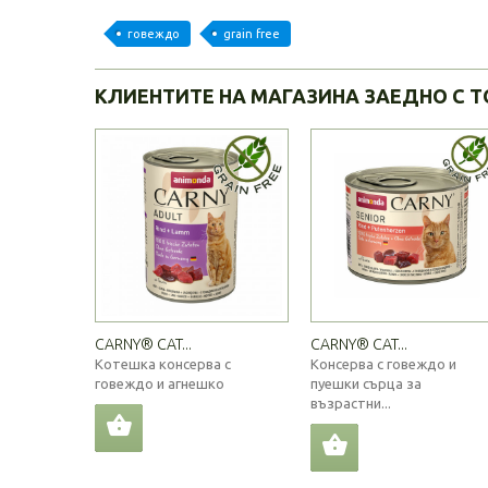
говеждо
grain free
КЛИЕНТИТЕ НА МАГАЗИНА ЗАЕДНО С Т
CARNY® CAT...
CARNY® CAT...
Котешка консерва с
Консерва с говеждо и
говеждо и агнешко
пуешки сърца за
възрастни...