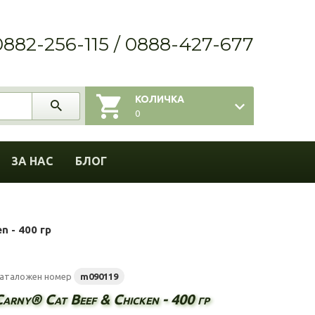
0882-256-115 / 0888-427-677
КОЛИЧКА
0
ЗА НАС
БЛОГ
n - 400 гр
аталожен номер
m090119
Carny® Cat Beef & Chicken - 400 гр