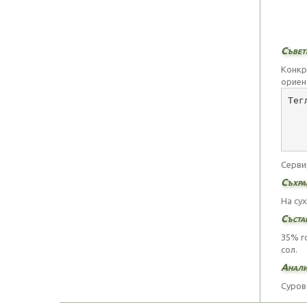
Съвети
Конкр
ориен
Тег
   
   
   
Серви
Съхра
На су
Съста
35% г
сол.
Анали
Суров 