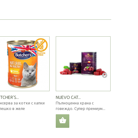
TCHER'S...
NUEVO CAT...
CARNY® CAT
нсерва за котки с хапки
Пълноценна храна с
Котешка ко
лешко в желе
говеждо. Супер премиум...
говеждо