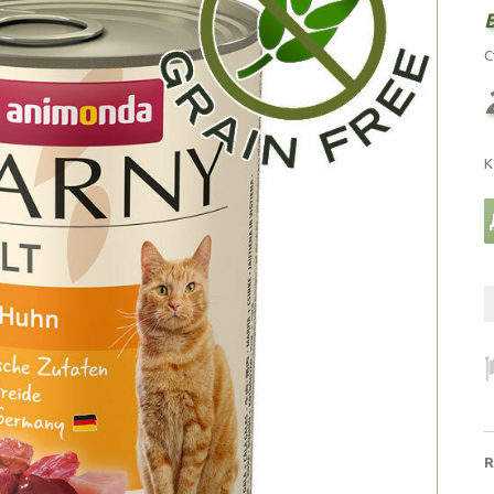
С
К
R