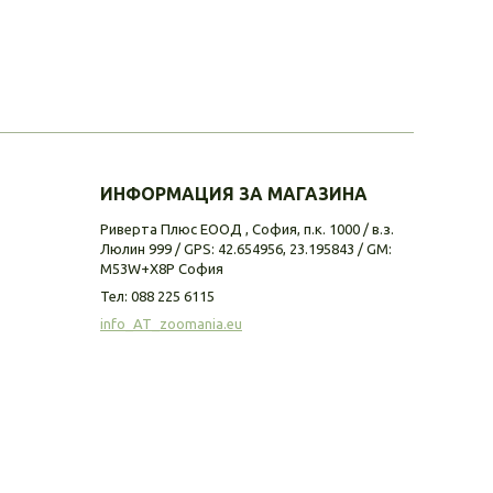
ИНФОРМАЦИЯ ЗА МАГАЗИНА
Риверта Плюс ЕООД , София, п.к. 1000 / в.з.
Люлин 999 / GPS: 42.654956, 23.195843 / GM:
M53W+X8P София
Тел:
088 225 6115
info_AT_zoomania.eu