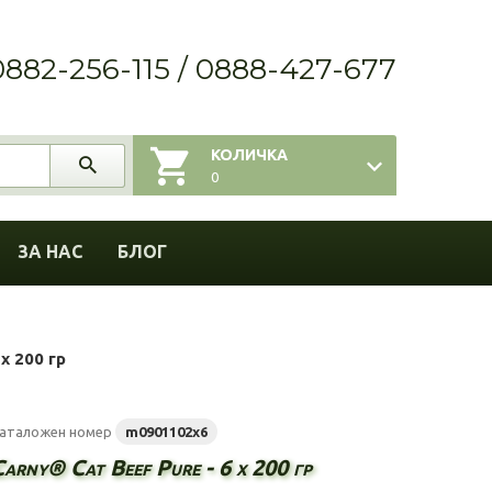
0882-256-115 / 0888-427-677
КОЛИЧКА
0
ЗА НАС
БЛОГ
х 200 гр
аталожен номер
m0901102x6
arny® Cat Beef Pure - 6 х 200 гр