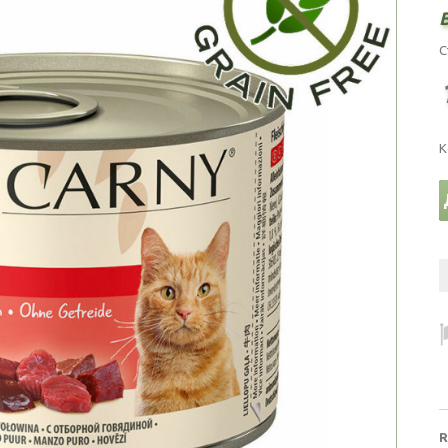
С
К
R