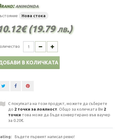
Brand:
animonda
ъстояние
Нова стока
10.12€ (19.79 лв.)
оличество
ДОБАВИ В КОЛИЧКАТА
С покупката на този продукт, можете да съберете
до
2
точки за лоялност
. Общо за количката Ви
2
точки
това може да бъде конвертирано във ваучер
за
0.20€
.
ating:
Бъдете първият написал ревю!