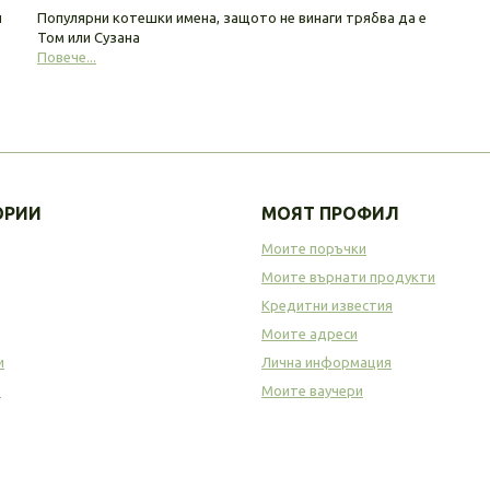
и
Популярни котешки имена, защото не винаги трябва да е
Том или Сузана
Повече...
ОРИИ
МОЯТ ПРОФИЛ
Моите поръчки
Моите върнати продукти
Кредитни известия
Моите адреси
и
Лична информация
а
Моите ваучери