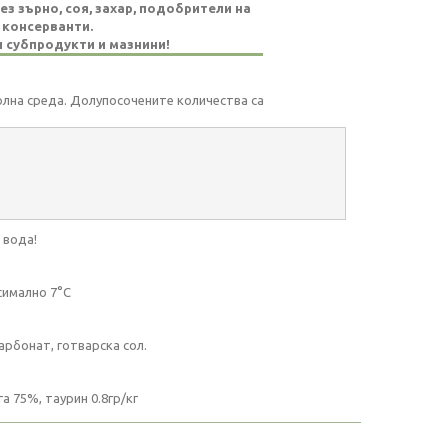
з зърно, соя, захар, подобрители на
 консерванти.
 субпродукти и мазнини!
лна среда. Долупосочените количества са
 вода!
симално 7°C
арбонат, готварска сол.
а 75%, таурин 0.8гр/кг