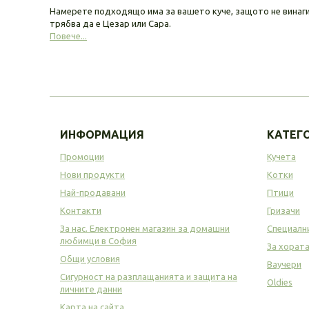
Намерете подходящо има за вашето куче, защото не винаг
трябва да е Цезар или Сара.
Повече...
ИНФОРМАЦИЯ
КАТЕГ
Промоции
Кучета
Нови продукти
Котки
Най-продавани
Птици
Контакти
Гризачи
За нас. Електронен магазин за домашни
Специалн
любимци в София
За хорат
Общи условия
Ваучери
Сигурност на разплащанията и защита на
Oldies
личните данни
Карта на сайта