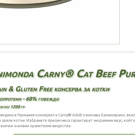
imonda Carny® Cat Beef Pure
in & Gluten Free консерва за котки
протеин - 68% говеждо
егло: 1200 гр
ведена в Германия консервата Carny® Adult означава балансирано, вкус
и зрели котки. Избраните пресни меса гарантират несравним вкус, който
 всички основни хранителни вещества.