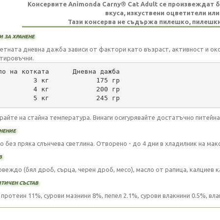
Консервите Animonda Carny® Cat Adult се произвеждат бе
вкуса, изкуствени оцветители или
Тази консерва не съдържа пилешко, пилешки
 за хранене
етната дневна дажба зависи от фактори като възраст, активност и око
тировъчни.
ло на котката      Дневна дажба
         3 кг            175 гр
         4 кг            200 гр
         5 кг            245 гр
райте на стайна температура. Винаги осигурявайте достатъчно питейна
нение
хо без пряка слънчева светлина. Отворено - до 4 дни в хладилник на мак
в
овеждо (бял дроб, сърца, черен дроб, месо), масло от рапица, калциев к
тичен състав
протеин 11%, сурови мазнини 8%, пепел 2.1%, сурови влакнини 0.5%, влаг