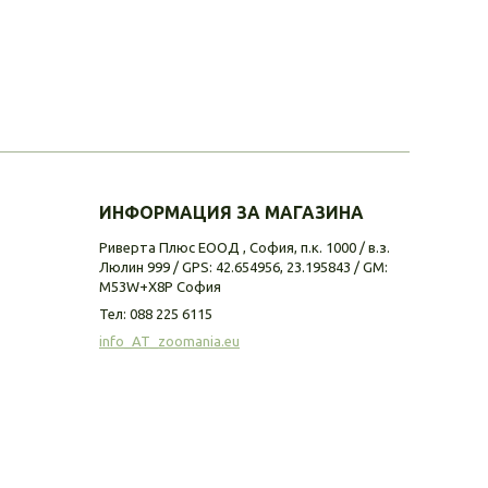
ИНФОРМАЦИЯ ЗА МАГАЗИНА
Риверта Плюс ЕООД , София, п.к. 1000 / в.з.
Люлин 999 / GPS: 42.654956, 23.195843 / GM:
M53W+X8P София
Тел:
088 225 6115
info_AT_zoomania.eu