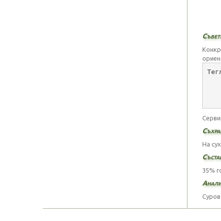
Съвети
Конкр
ориен
Тег
   
   
   
Серви
Съхра
На су
Съста
35% г
Анали
Суров 