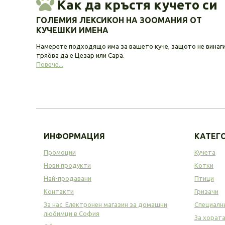
Как да кръстя кучето си
ГОЛЕМИЯ ЛЕКСИКОН НА ЗООМАНИЯ ОТ
КУЧЕШКИ ИМЕНА
Намерете подходящо има за вашето куче, защото не винаг
трябва да е Цезар или Сара.
Повече...
ИНФОРМАЦИЯ
КАТЕГ
Промоции
Кучета
Нови продукти
Котки
Най-продавани
Птици
Контакти
Гризачи
За нас. Електронен магазин за домашни
Специалн
любимци в София
За хорат