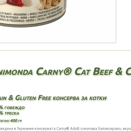
imonda Carny® Cat Beef & Co
in & Gluten Free консерва за котки
% говеждо
% треска
егло: 400 гр
ведена в Германия консервата Carny® Adult означава балансирано, вкус