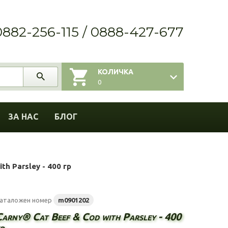
0882-256-115 / 0888-427-677
КОЛИЧКА
0
ЗА НАС
БЛОГ
th Parsley - 400 гр
аталожен номер
m0901202
Carny® Cat Beef & Cod with Parsley - 400
р