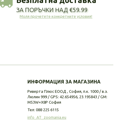
Безплатна доставка
ЗА ПОРЪЧКИ НАД €59.99
Моля прочетете конкретните условия!
ИНФОРМАЦИЯ ЗА МАГАЗИНА
Риверта Плюс ЕООД , София, п.к. 1000 / в.з.
Люлин 999 / GPS: 42.654956, 23.195843 / GM:
M53W+X8P София
Тел:
088 225 6115
info_AT_zoomania.eu