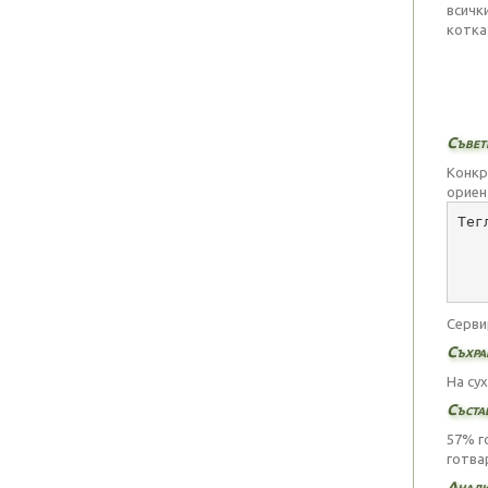
всичк
котка
Съвети
Конкр
ориен
Тег
   
   
   
Серви
Съхра
На су
Съста
57% г
готва
Анали