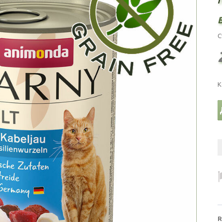
С
К
R