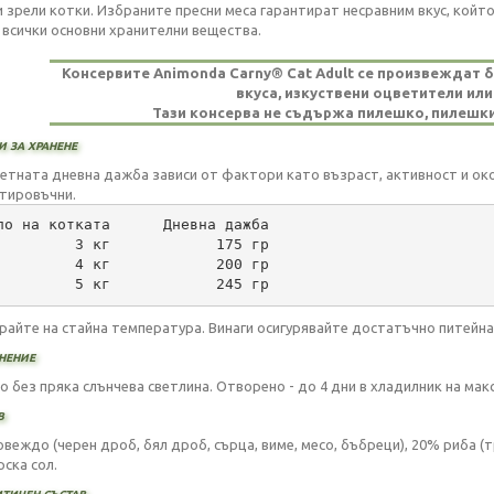
и зрели котки. Избраните пресни меса гарантират несравним вкус, който
 всички основни хранителни вещества.
Консервите Animonda Carny® Cat Adult се произвеждат бе
вкуса, изкуствени оцветители или
Тази консерва не съдържа пилешко, пилешки
 за хранене
етната дневна дажба зависи от фактори като възраст, активност и око
тировъчни.
ло на котката      Дневна дажба
         3 кг            175 гр
         4 кг            200 гр
         5 кг            245 гр
райте на стайна температура. Винаги осигурявайте достатъчно питейна
нение
хо без пряка слънчева светлина. Отворено - до 4 дни в хладилник на мак
в
овеждо (черен дроб, бял дроб, сърца, виме, месо, бъбреци), 20% риба (т
рска сол.
тичен състав