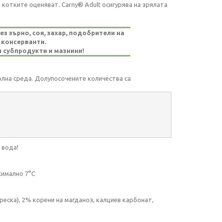
 котките оценяват. Carny® Adult осигурява на зрялата
з зърно, соя, захар, подобрители на
 консерванти.
 субпродукти и мазнини!
лна среда. Долупосочените количества са
 вода!
симално 7°C
реска), 2% корени на магданоз, калциев карбонат,