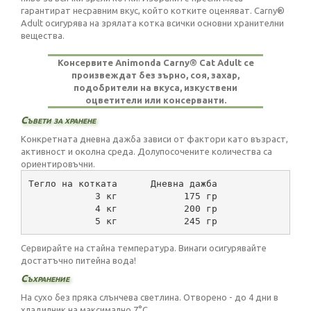
гарантират несравним вкус, който котките оценяват. Carny®
Adult осигурява на зрялата котка всички основни хранителни
вещества.
Консервите Animonda Carny® Cat Adult се
произвеждат без зърно, соя, захар,
подобрители на вкуса, изкуствени
оцветители или консерванти.
Съвети за хранене
Конкретната дневна дажба зависи от фактори като възраст,
активност и околна среда. Долупосочените количества са
ориентировъчни.
Тегло на котката      Дневна дажба
            3 кг            175 гр
            4 кг            200 гр
            5 кг            245 гр
Сервирайте на стайна температура. Винаги осигурявайте
достатъчно питейна вода!
Съхранение
На сухо без пряка слънчева светлина. Отворено - до 4 дни в
хладилник на максимално 7°C