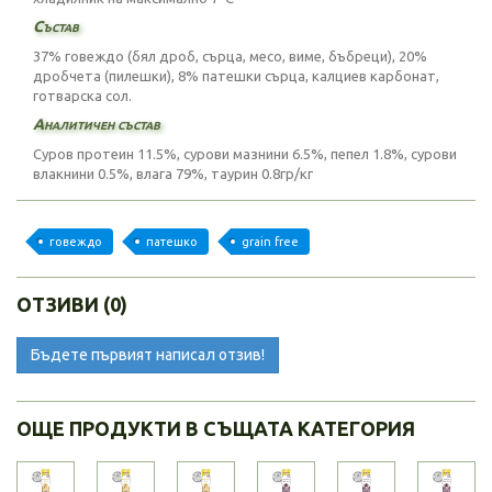
Състав
37% говеждо (бял дроб, сърца, месо, виме, бъбреци), 20%
дробчета (пилешки), 8% патешки сърца, калциев карбонат,
готварска сол.
Аналитичен състав
Суров протеин 11.5%, сурови мазнини 6.5%, пепел 1.8%, сурови
влакнини 0.5%, влага 79%, таурин 0.8гр/кг
говеждо
патешко
grain free
ОТЗИВИ (0)
Бъдете първият написал отзив!
ОЩЕ ПРОДУКТИ В СЪЩАТА КАТЕГОРИЯ