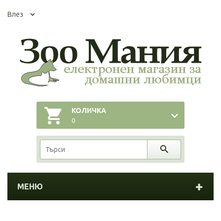
Влез
КОЛИЧКА
0
МЕНЮ