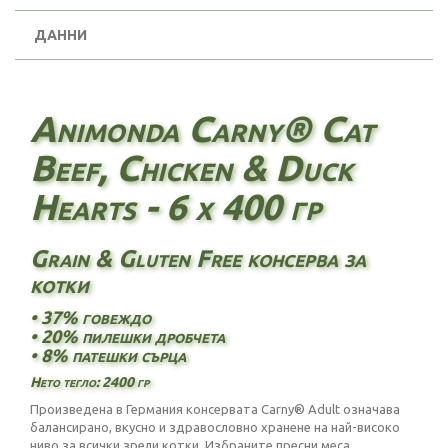
ДАННИ
Animonda Carny® Cat
Beef, Chicken & Duck
Hearts - 6 х 400 гр
Grain & Gluten Free консерва за
котки
• 37% говеждо
• 20% пилешки дробчета
• 8% патешки сърца
Нето тегло: 2400 гр
Произведена в Германия консервата Carny® Adult означава
балансирано, вкусно и здравословно хранене на най-високо
ниво за всички зрели котки. Избраните пресни меса