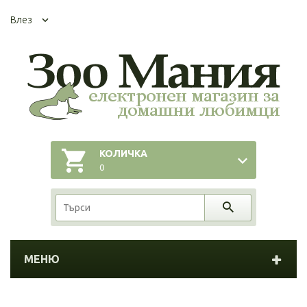
Влез
КОЛИЧКА
0
МЕНЮ