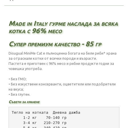
Made in Italy гурме наслада за всяка
котка с 96% месо
Супер премиум качество - 85 гр
Disugual MiniMe Cat е пълноценна богата на бели риби* храна
за отраснали котки от всички породи и възрасти.
Пастета е приготвен с 96% месо и рибни продукти годни за
човешка употреба.
• Без ГМО;
• Без изкуствени консерванти, оцветители или подобрители
на вкуса;
• Без глутен.
Съвети за хранене
Тегло на котката  Дневна дажба
     1-2 кг    70-140 гр
     3-4 кг   210-270 гр
     5-6 кг   340-410 гр