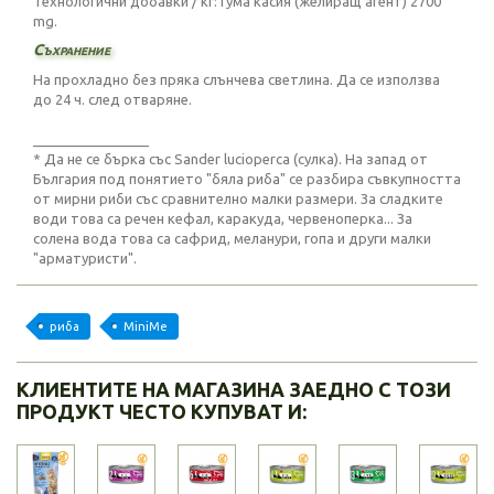
Технологични добавки / кг: Гума касия (желиращ агент) 2700
mg.
Съхранение
На прохладно без пряка слънчева светлина. Да се използва
до 24 ч. след отваряне.
_______________
* Да не се бърка със Sander lucioperca (сулка). На запад от
България под понятието "бяла риба" се разбира съвкупността
от мирни риби със сравнително малки размери. За сладките
води това са речен кефал, каракуда, червеноперка... За
солена вода това са сафрид, меланури, гопа и други малки
"арматуристи".
риба
MiniMe
КЛИЕНТИТЕ НА МАГАЗИНА ЗАЕДНО С ТОЗИ
ПРОДУКТ ЧЕСТО КУПУВАТ И: