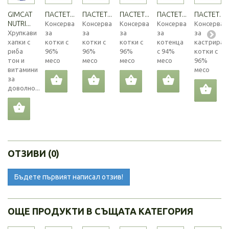
GIMCAT
ПАСТЕТ...
ПАСТЕТ...
ПАСТЕТ...
ПАСТЕТ...
ПАСТЕТ...
NUTRI...
Консерва
Консерва
Консерва
Консерва
Консерва
Хрупкави
за
за
за
за
за
хапки с
котки с
котки с
котки с
котенца
кастриран
риба
96%
96%
96%
с 94%
котки с
тон и
месо
месо
месо
месо
96%
витамини
месо
за
доволно...
ОТЗИВИ (0)
Бъдете първият написал отзив!
ОЩЕ ПРОДУКТИ В СЪЩАТА КАТЕГОРИЯ