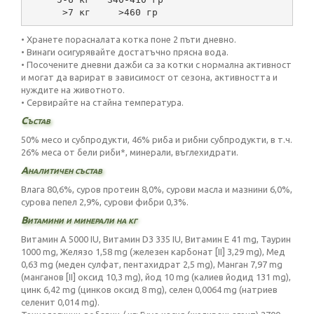
      >7 кг     >460 гр
• Хранете порасналата котка поне 2 пъти дневно.
• Винаги осигурявайте достатъчно прясна вода.
• Посочените дневни дажби са за котки с нормална активност
и могат да варират в зависимост от сезона, активността и
нуждите на животното.
• Сервирайте на стайна температура.
Състав
50% месо и субпродукти, 46% риба и рибни субпродукти, в т.ч.
26% меса от бели риби*, минерали, въглехидрати.
Аналитичен състав
Влага 80,6%, суров протеин 8,0%, сурови масла и мазнини 6,0%,
сурова пепел 2,9%, сурови фибри 0,3%.
Витамини и минерали на кг
Витамин А 5000 IU, Витамин D3 335 IU, Витамин Е 41 mg, Таурин
1000 mg, Желязо 1,58 mg (железен карбонат [II] 3,29 mg), Мед
0,63 mg (меден сулфат, пентахидрат 2,5 mg), Манган 7,97 mg
(манганов [II] оксид 10,3 mg), йод 10 mg (калиев йодид 131 mg),
цинк 6,42 mg (цинков оксид 8 mg), селен 0,0064 mg (натриев
селенит 0,014 mg).