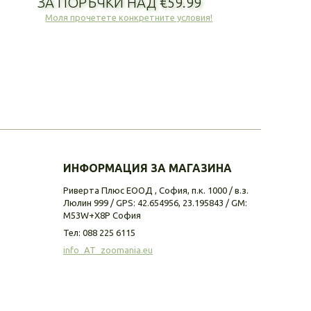
ЗА ПОРЪЧКИ НАД €59.99
Моля прочетете конкретните условия!
ИНФОРМАЦИЯ ЗА МАГАЗИНА
Риверта Плюс ЕООД , София, п.к. 1000 / в.з.
Люлин 999 / GPS: 42.654956, 23.195843 / GM:
M53W+X8P София
Тел:
088 225 6115
info_AT_zoomania.eu