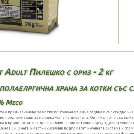
t Adult Пилешко с ориз - 2 кг
полаелргична храна за котки със с
% Месо
та е предназначена за котки по-големи от една година и със средно нив
 но предпочитащи за почивка уюта на дневната. Оптималното съдържа
ака в кръвоносните съдове и влияят положително върху здравословното
 Омега 3 и Омега 6 мастни киселини подпомагат имунната система и спома
котешка храна е произведена от висококачествени съставки във фабри