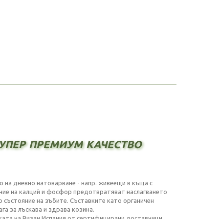
упер премиум качество
о на дневно натоварване - напр. живеещи в къща с
ние на калций и фосфор предотвратяват наслагването
 състояние на зъбите. Съставките като органичен
га за лъскава и здрава козина.
ката на Визан Испания от сертифицирани доставчици