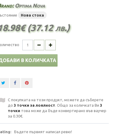
Brand:
Optima Nova
ъстояние
Нова стока
18.98€ (37.12 лв.)
оличество
ДОБАВИ В КОЛИЧКАТА
С покупката на този продукт, можете да съберете
до
3
точки за лоялност
. Общо за количката Ви
3
точки
това може да бъде конвертирано във ваучер
за
0.30€
.
ating:
Бъдете първият написал ревю!