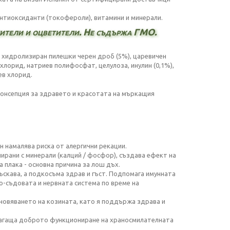
антиоксиданти (токофероли), витамини и минерали.
сители и оцветители. Не съдържа ГМО.
, хидролизиран пилешки черен дроб (5%), царевичен
 хлорид, натриев полифосфат, целулоза, инулин (0,1%),
ев хлорид.
консепция за здравето и красотата на мъркащия
 намалява риска от алергични рекации.
рани с минерали (калций / фосфор), създава ефект на
 плака - основна причина за лош дъх.
скава, а подкосъма здрав и гъст. Подпомага имунната
о-съдовата и нервната система по време на
овяването на козината, като я поддържа здрава и
агаща доброто функциониране на храносмилателната