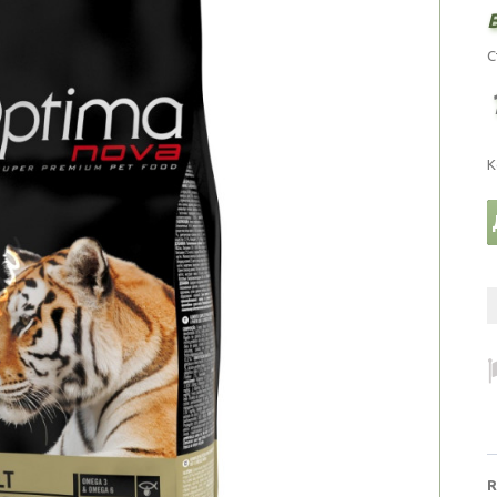
С
К
R