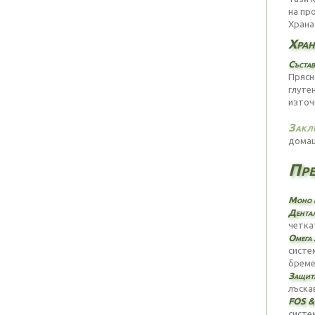
на пр
Храна
Хран
Състав
Прясн
глуте
източ
Закл
домаш
Пре
Моно п
Дентал
четка
Омега 
систе
бреме
Защита
лъска
FOS &
систе