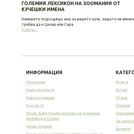
ГОЛЕМИЯ ЛЕКСИКОН НА ЗООМАНИЯ ОТ
КУЧЕШКИ ИМЕНА
Намерете подходящо има за вашето куче, защото не винаг
трябва да е Цезар или Сара.
Повече...
ИНФОРМАЦИЯ
КАТЕГ
Промоции
Кучета
Нови продукти
Котки
Най-продавани
Птици
Контакти
Гризачи
За нас. Електронен магазин за домашни
Специалн
любимци в София
За хорат
Общи условия
Ваучери
Сигурност на разплащанията и защита на