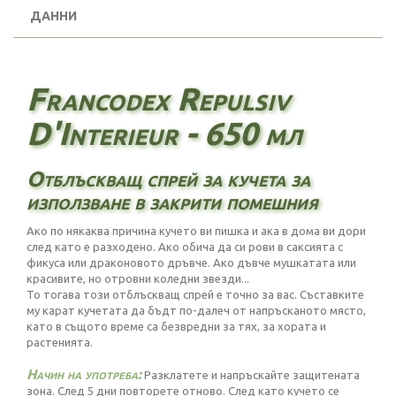
ДАННИ
Francodex Repulsiv
D'Interieur - 650 мл
Отблъскващ спрей за кучета за
използване в закрити помешния
Ако по някаква причина кучето ви пишка и ака в дома ви дори
след като е разходено. Ако обича да си рови в саксията с
фикуса или драконовото дръвче. Ако дъвче мушкатата или
красивите, но отровни коледни звезди...
То тогава този отблъскващ спрей е точно за вас. Съставките
му карат кучетата да бъдт по-далеч от напръсканото място,
като в същото време са безвредни за тях, за хората и
растенията.
Начин на употреба:
Разклатете и напръскайте защитената
зона. След 5 дни повторете отново. След като кучето се