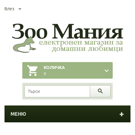
Влез
КОЛИЧКА
0
МЕНЮ