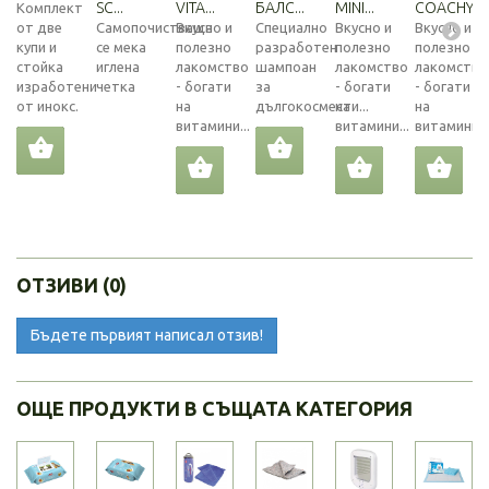
SC...
VITA...
БАЛС...
MINI...
COACHY...
Комплект
от две
Самопочистваща
Вкусно и
Специално
Вкусно и
Вкусно и
купи и
се мека
полезно
разработен
полезно
полезно
стойка
иглена
лакомство
шампоан
лакомство
лакомство
изработени
четка
- богати
за
- богати
- богати
от инокс.
на
дългокосмести...
на
на
витамини...
витамини...
витамини...
ОТЗИВИ (0)
Бъдете първият написал отзив!
ОЩЕ ПРОДУКТИ В СЪЩАТА КАТЕГОРИЯ