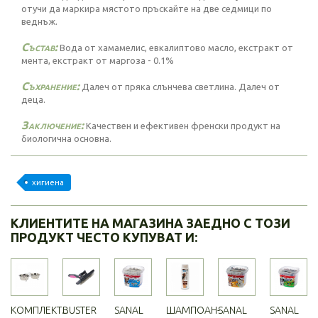
отучи да маркира мястото пръскайте на две седмици по
веднъж.
Състав:
Вода от хамамелис, евкалиптово масло, екстракт от
мента, екстракт от маргоза - 0.1%
Съхранение:
Далеч от пряка слънчева светлина. Далеч от
деца.
Заключение:
Качествен и ефективен френски продукт на
биологична основна.
хигиена
КЛИЕНТИТЕ НА МАГАЗИНА ЗАЕДНО С ТОЗИ
ПРОДУКТ ЧЕСТО КУПУВАТ И:
КОМПЛЕКТ...
BUSTER
SANAL
ШАМПОАН-
SANAL
SANAL