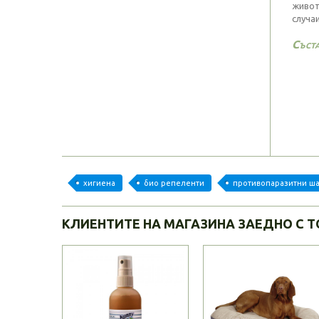
живот
случа
Съст
хигиена
био репеленти
противопаразитни ш
КЛИЕНТИТЕ НА МАГАЗИНА ЗАЕДНО С Т