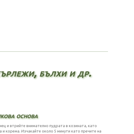
ърлежи, бълхи и др.
лкова основа
ц и втрийте внимателно пудрата в козината, като
 и корема. Изчакайте около 5 минути като пречите на