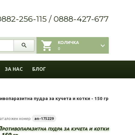
0882-256-115 / 0888-427-677
КОЛИЧКА
0
ЗА НАС
БЛОГ
ивопаразитна пудра за кучета и котки - 150 гр
аталожен номер
an-175229
Противопаразитна пудра за кучета и котки
 150 гр