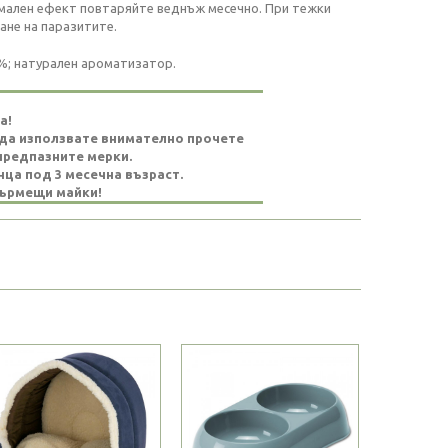
имален ефект повтаряйте веднъж месечно. При тежки
ане на паразитите.
4%; натурален ароматизатор.
а!
и да използвате внимателно прочете
предпазните мерки.
нца под 3 месечна възраст.
кърмещи майки!