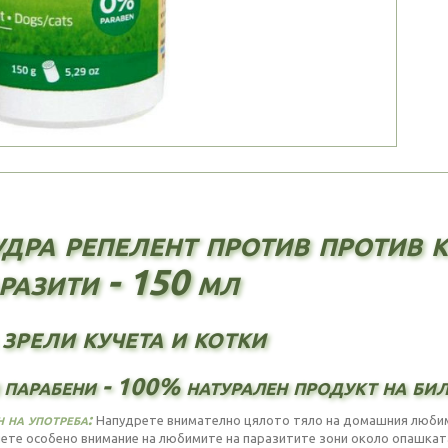
дра репелент против против к
разити - 150 мл
 зрели кучета и котки
 парабени - 100% натурален продукт на би
 на употреба:
Напудрете внимателно цялото тяло на домашния любиме
ете особено внимание на любимите на паразитите зони около опашката