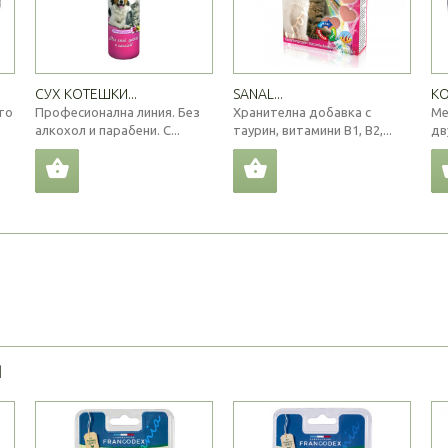
СУХ КОТЕШКИ...
SANAL...
КО
то
Професионална линия. Без
Хранителна добавка с
Ме
алкохол и парабени. С...
таурин, витамини В1, В2,...
дв
Я