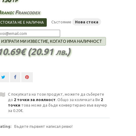
Brand:
Francodex
Състояние
Нова стока
СТОКАТА НЕ Е НАЛИЧНА
ИЗПРАТИ МИ ИЗВЕСТИЕ, КОГАТО ИМА НАЛИЧНОСТ
10.69€ (20.91 лв.)
С покупката на този продукт, можете да съберете
до
2
точки за лоялност
. Общо за количката Ви
2
точки
това може да бъде конвертирано във ваучер
за
0.20€
.
ating:
Бъдете първият написал ревю!