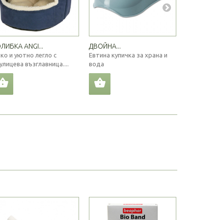
ЛИБКА ANGI...
ДВОЙНА...
ВИТАМИНИ.
ко и уютно легло с
Евтина купичка за храна и
Хранителн
улицева възглавница....
вода
кученца по-