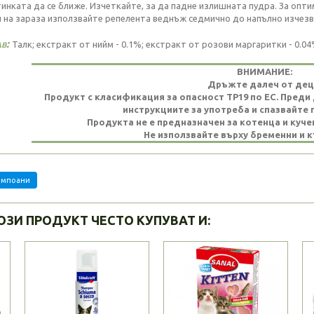
инката да се ближе. Изчеткайте, за да падне излишната пудра. За опт
и на зараза използвайте репелента веднъж седмично до напълно изчезв
ав:
Талк; екстракт от нийм - 0.1%; екстракт от розови маргаритки - 0.0
ВНИМАНИЕ:
Дръжте далеч от дец
Продукт с класификация за опасност ТР19 по ЕС. Пред
инструкциите за употреба и спазвайте 
Продукта не е предназначен за котенца и куче
Не използвайте върху бременни и 
ампоани
ОЗИ ПРОДУКТ ЧЕСТО КУПУВАТ И: