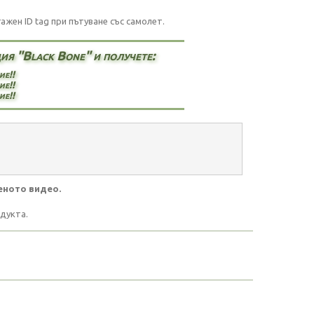
жен ID tag при пътуване със самолет.
я "Black Bone" и получете:
ие!!
ие!!
ие!!
еното видео.
дукта.