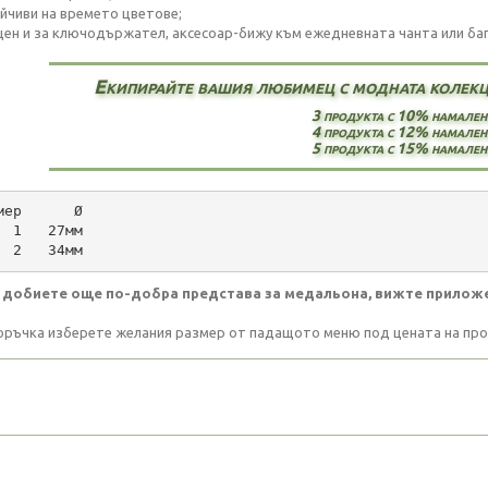
ойчиви на времето цветове;
щен и за ключодържател, аксесоар-бижу към ежедневната чанта или бага
Екипирайте вашия любимец с модната колекци
3 продукта с 10% намален
4 продукта с 12% намален
5 продукта с 15% намален
мер      Ø
  1   27мм
  2   34мм
 добиете още по-добра представа за медальона, вижте прилож
оръчка изберете желания размер от падащото меню под цената на про