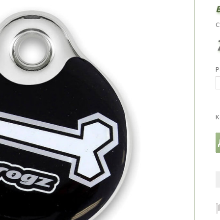
С
Р
К