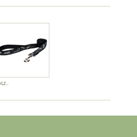
GZ...