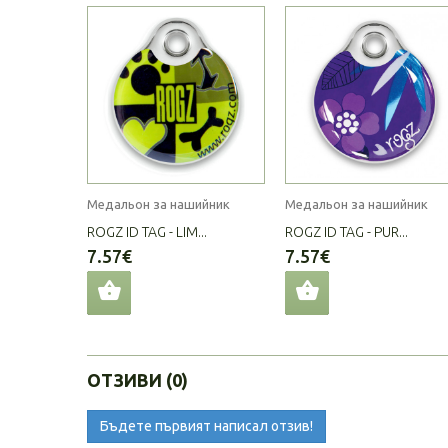
Медальон за нашийник
Медальон за нашийник
ROGZ ID TAG - LIM...
ROGZ ID TAG - PUR...
7.57€
7.57€
ОТЗИВИ (0)
Бъдете първият написал отзив!