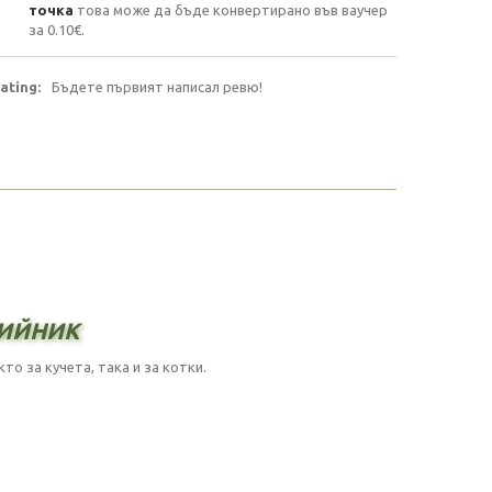
точка
това може да бъде конвертирано във ваучер
за
0.10€
.
ating:
Бъдете първият написал ревю!
ийник
о за кучета, така и за котки.