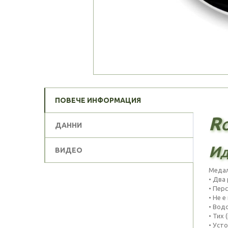
ПОВЕЧЕ ИНФОРМАЦИЯ
Ro
ДАННИ
Ид
ВИДЕО
Медал
• Два
• Пер
• Не е
• Вод
• Тих 
• Усто