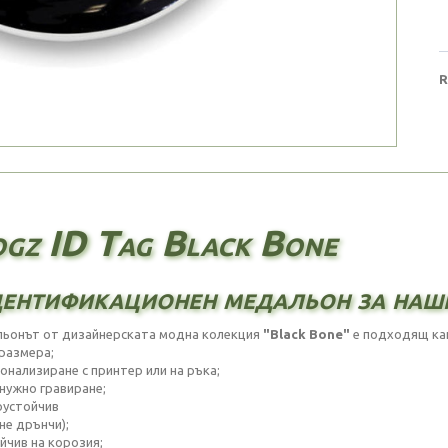
R
gz ID Tag Black Bone
ентификационен медальон за наш
ьонът от дизайнерската модна колекция
"Black Bone"
е подходящ какт
 размера;
сонализиране с принтер или на ръка;
 нужно гравиране;
оустойчив
(не дрънчи);
йчив на корозия;