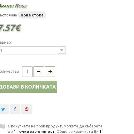
Brand:
Rogz
ъстояние
Нова стока
7.57€
азмер
1
оличество
ДОБАВИ В КОЛИЧКАТА
С покупката на този продукт, можете да съберете
до
1
точка за лоялност
. Общо за количката Ви
1