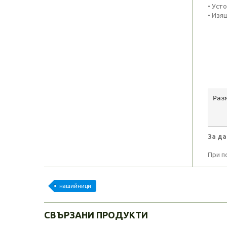
• Уст
• Изя
Раз
   
   
За да
При п
нашийници
СВЪРЗАНИ ПРОДУКТИ