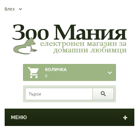
Влез
КОЛИЧКА
0
МЕНЮ