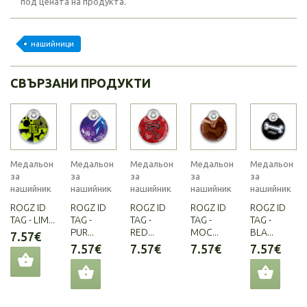
под цената на продукта.
нашийници
СВЪРЗАНИ ПРОДУКТИ
Медальон
Медальон
Медальон
Медальон
Медальон
за
за
за
за
за
нашийник
нашийник
нашийник
нашийник
нашийник
ROGZ ID
ROGZ ID
ROGZ ID
ROGZ ID
ROGZ ID
TAG - LIM...
TAG -
TAG -
TAG -
TAG -
PUR...
RED...
MOC...
BLA...
7.57€
7.57€
7.57€
7.57€
7.57€