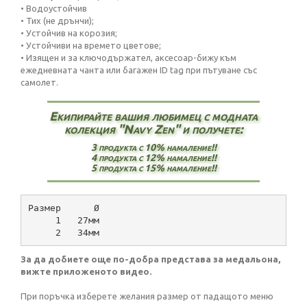
• Водоустойчив
• Тих (не дрънчи);
• Устойчив на корозия;
• Устойчиви на времето цветове;
• Изящен и за ключодържател, аксесоар-бижу към
ежедневната чанта или багажен ID tag при пътуване със
самолет.
Екипирайте вашия любимец с модната
колекция "Navy Zen" и получете:
3 продукта с 10% намаление!!
4 продукта с 12% намаление!!
5 продукта с 15% намаление!!
Размер      Ø
     1   27мм
     2   34мм
За да добиете още по-добра представа за медальона,
вижте приложеното видео.
При поръчка изберете желания размер от падащото меню