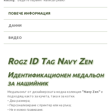
Rating:
Бъдете първият написал ревю!
ПОВЕЧЕ ИНФОРМАЦИЯ
ДАННИ
ВИДЕО
Rogz ID Tag Navy Zen
Идентификационен медальон
за нашийник
Медальонът от дизайнерската модна колекция
"Navy Zen"
е
подходящ както за кучета, така и за котки.
• Два размера;
• Персонализиране с принтер или на ръка;
• Не е нужно гравиране;