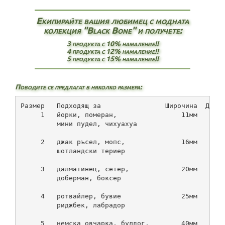
Екипирайте вашия любимец с модната
колекция "Black Bone" и получете:
3 продукта с 10% намаление!!
4 продукта с 12% намаление!!
5 продукта с 15% намаление!!
Поводите се предлагат в няколко размера:
Размер   Подходящ за                Широчина  Дълж
     1   йорки, померан,                11мм    1.
         мини пудел, чихуахуа
     2   джак ръсел, мопс,              16мм    1.
         шотландски териер
     3   далматинец, сетер,             20мм    1.
         доберман, боксер
     4   ротвайлер, бувие               25мм    1.
         риджбек, лабрадор
     5   немска овчарка, булдог,        40мм    0.