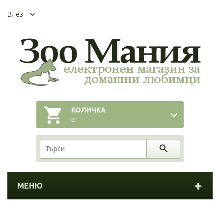
Влез
КОЛИЧКА
0
МЕНЮ