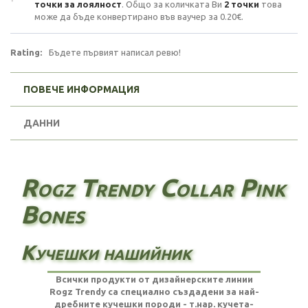
точки за лоялност
. Общо за количката Ви
2
точки
това
може да бъде конвертирано във ваучер за
0.20€
.
Rating:
Бъдете първият написал ревю!
ПОВЕЧЕ ИНФОРМАЦИЯ
ДАННИ
Rogz Trendy Collar Pink
Bones
Кучешки нашийник
Всички продукти от дизайнерските линии
Rogz Trendy са специално създадени за най-
дребните кучешки породи - т.нар. кучета-