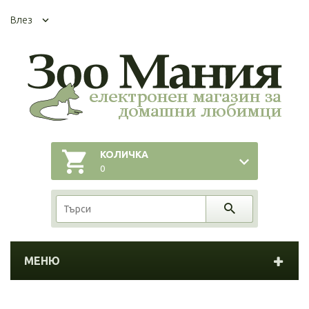
Влез
КОЛИЧКА
0
МЕНЮ