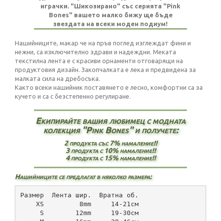
играчки. "Шикозирано" със серията "Pink
Bones" вашето малко бижу ще бъде
звездата на всеки моден подиум!
Нашийниците, макар че на пръв поглед изглеждат фини и
нежни, са изключително здрави и надеждни. Меката
текстилна лента е с красиви орнаменти отговарящи на
продуктовия дизайн. Закопчалката е лека и предвидена за
малката сила на дребосъка.
Както всеки нашийник поставянето е лесно, комфортни са за
кучето и са с безстепенно регулиране.
Екипирайте вашия любимец с модната
колекция "Pink Bones" и получете:
2 продукта със 7% намаление!!
3 продукта с 10% намаление!!
4 продукта с 15% намаление!!
Нашийниците се предлагат в няколко размера:
Размер  Лента шир.  Вратна об.
    XS         8mm     14-21см
     S        12mm     19-30см