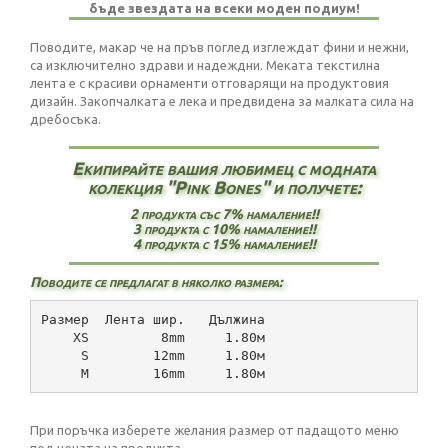
бъде звездата на всеки моден подиум!
Поводите, макар че на пръв поглед изглеждат фини и нежни,
са изключително здрави и надеждни. Меката текстилна
лента е с красиви орнаменти отговарящи на продуктовия
дизайн. Закопчалката е лека и предвидена за малката сила на
дребосъка.
Екипирайте вашия любимец с модната
колекция "Pink Bones" и получете:
2 продукта със 7% намаление!!
3 продукта с 10% намаление!!
4 продукта с 15% намаление!!
Поводите се предлагат в няколко размера:
Размер  Лента шир.   Дължина
    XS         8mm     1.80м
     S        12mm     1.80м
     М        16mm     1.80м
При поръчка изберете желания размер от падащото меню