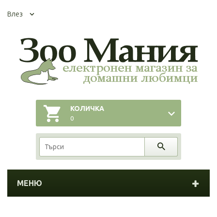
Влез
КОЛИЧКА
0
МЕНЮ