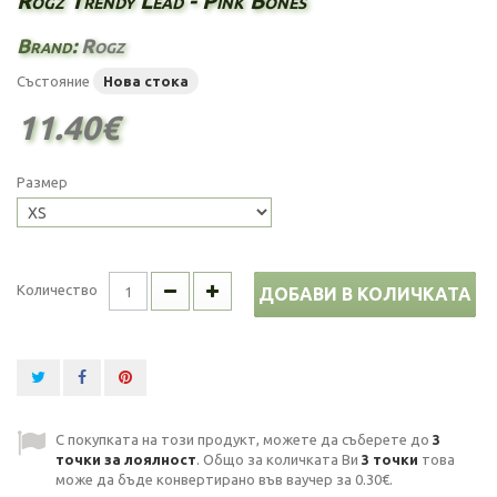
Rogz Trendy Lead - Pink Bones
Brand:
Rogz
Състояние
Нова стока
11.40€
Размер
Количество
ДОБАВИ В КОЛИЧКАТА
С покупката на този продукт, можете да съберете до
3
точки за лоялност
. Общо за количката Ви
3
точки
това
може да бъде конвертирано във ваучер за
0.30€
.