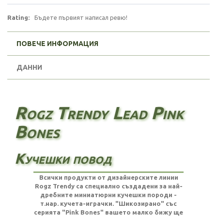
Rating:
Бъдете първият написал ревю!
ПОВЕЧЕ ИНФОРМАЦИЯ
ДАННИ
Rogz Trendy Lead Pink
Bones
Кучешки повод
Всички продукти от дизайнерските линии
Rogz Trendy са специално създадени за най-
дребните миниатюрни кучешки породи -
т.нар. кучета-играчки. "Шикозирано" със
серията "Pink Bones" вашето малко бижу ще