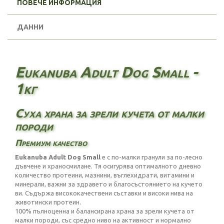
ПОВЕЧЕ ИНФОРМАЦИЯ
ДАННИ
Eukanuba Adult Dog Small -
1кг
Суха храна за зрели кучета от малки
породи
Премиум качество
Eukanuba Adult Dog Small
е с по-малки гранули за по-лесно
дъвчене и храносмилане. Тя осигурява оптималното дневно
количество протеини, мазнини, въглехидрати, витамини и
минерали, важни за здравето и благосъстоянието на кучето
ви. Съдържа висококачествени съставки и високи нива на
животински протеин.
100% пълноценна и балансирана храна за зрели кучета от
малки породи, със средно ниво на активност и нормално