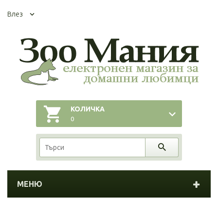
Влез
КОЛИЧКА
0
МЕНЮ