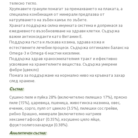
телесно тегло.
Хрупкавите гранули помагат за премахването на плаката, а
специална комбинация от минерали предпазва от
натрупването на зъбен камък по зъбите.
Храната поддържа силна имунната система и допринася за
ежедневното възобновяване на здрави клетки. Съдържа
важни антиоксиданти като Витамин Е.
Поддържа гъста и лъскава козина, здрава кожа и
естествените лечебни процеси. Съдържа оптимален баланс на
Omega-3 и Omega-6 мастни киселини.
Поддържа здрав храносмилателния тракт и ефективно
усвояване на хранителните вещества. Съдържа умерени
фибри (цвекло)
Помага за поддържане на нормално ниво на кръвната захар
след хранене.
Състав:
Сушено пиле и пуйка 28% (включително пилешко 17%), прясно
пиле (15%), царевица, пшеница, животинска мазнина, овес,
ечемик, сорго, пулп от цвекло (3.5%), пилешки сос грейви,
рибно брашно, минерали (включително натриев
хексаметафосфат (0.35%), изсушено цяло яйце,
фруктоолигозахариди (0.38%).
Аналитичен състав: