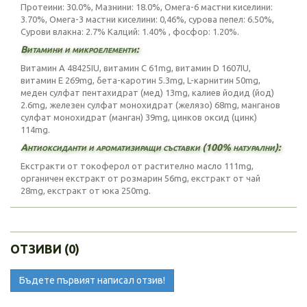
Протеини: 30.0%, Мазнини: 18.0%, Омега-6 мастни киселини:
3.70%, Омега-3 мастни киселини: 0,46%, сурова пепел: 6.50%,
Сурови влакна: 2.7% Калций: 1.40% , фосфор: 1.20%.
Витамини и микроелементи:
Витамин А 48425IU, витамин С 61mg, витамин D 1607IU,
витамин Е 269mg, бета-каротин 5.3mg, L-карнитин 50mg,
меден сулфат пентахидрат (мед) 13mg, калиев йодид (йод)
2.6mg, железен сулфат монохидрат (желязо) 68mg, манганов
сулфат монохидрат (манган) 39mg, цинков оксид (цинк)
114mg.
Антиоксиданти и ароматизиращи съставки (100% натурални):
Екстракти от токоферол от растително масло 111mg,
органичен екстракт от розмарин 56mg, екстракт от чай
28mg, екстракт от юка 250mg.
ОТЗИВИ (0)
Бъдете първият написал отзив!