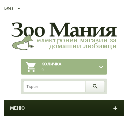
Влез
КОЛИЧКА
0
МЕНЮ