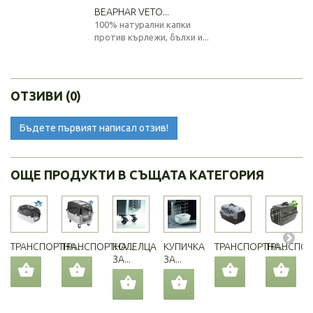
BEAPHAR VETO...
100% натурални капки
против кърлежи, бълхи и...
ОТЗИВИ (0)
Бъдете първият написал отзив!
ОЩЕ ПРОДУКТИ В СЪЩАТА КАТЕГОРИЯ
ТРАНСПОРТНА...
ТРАНСПОРТНА...
КОЛЕЛЦА
КУПИЧКА
ТРАНСПОРТНА...
ТРАНСПОРТ
ЗА...
ЗА...