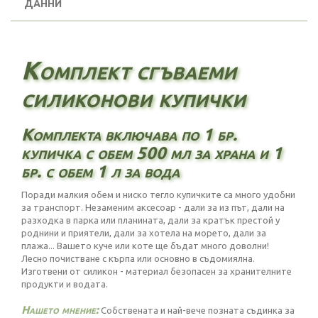
ДАННИ
Комплект сгъваеми
силиконови купички
Комплекта включава по 1 бр.
купичка с обем 500 мл за храна и 1
бр. с обем 1 л за вода
Поради малкия обем и ниско тегло купичките са много удобни
за транспорт. Незаменим аксесоар - дали за из път, дали на
разходка в парка или планината, дали за кратък престой у
роднини и приятели, дали за хотела на морето, дали за
плажа... Вашето куче или коте ще бъдат много доволни!
Лесно почистване с кърпа или основно в съдомиялна.
Изготвени от силикон - материал безопасен за хранителните
продукти и водата.
Нашето мнение:
Собствената и най-вече позната съдинка за