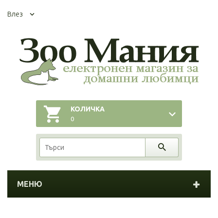
Влез
КОЛИЧКА
0
МЕНЮ