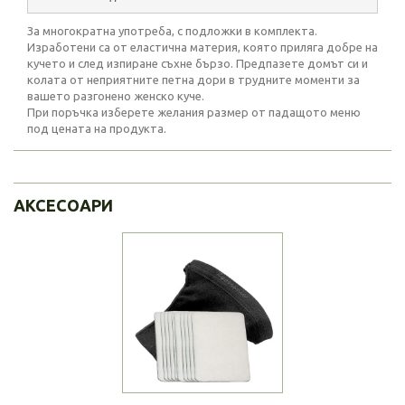
За многократна употреба, с подложки в комплекта.
Изработени са от еластична материя, която приляга добре на
кучето и след изпиране съхне бързо. Предпазете домът си и
колата от неприятните петна дори в трудните моменти за
вашето разгонено женско куче.
При поръчка изберете желания размер от падащото меню
под цената на продукта.
АКСЕСОАРИ