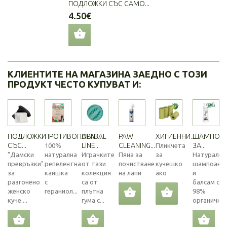
ПОДЛОЖКИ СЪС САМО...
4.50€
КЛИЕНТИТЕ НА МАГАЗИНА ЗАЕДНО С ТОЗИ
ПРОДУКТ ЧЕСТО КУПУВАТ И:
ПОДЛОЖКИ
ПРОТИВОПАРАЗ...
DENTAL
PAW
ХИГИЕННИ...
ШАМПОА
СЪС...
LINE...
CLEANING...
ЗА...
100%
Пликчета
"Дамски
натурална
Играчките
Пяна за
за
Натурален
превръзки"
репелентна
от тази
почистване
кучешко
шампоан
за
каишка
колекция
на лапи
ако
и
разгонено
с
са от
балсам с
женско
гераниол...
плътна
98%
куче....
гума с...
органични..