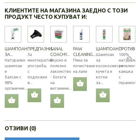
КЛИЕНТИТЕ НА МАГАЗИНА ЗАЕДНО С ТОЗИ
ПРОДУКТ ЧЕСТО КУПУВАТ И:
ШАМПОАН
ПРЕДПАЗНИ...
SANAL
PAW
ШАМПОАН...
ПРОТИВОП
ЗА...
COACHY...
CLEANING...
За
Шампоан
100%
Натурален
многократна
Вкусно и
Пяна за
за
натурална
шампоан
употреба,
полезно
почистване
късокосмести
репелентн
и
с
лакомство
на лапи
кучета и
каишка
балсам с
подложки
- богати
котки
с
98%
в...
на
за...
гераниол...
органични...
витамини...
ОТЗИВИ (0)