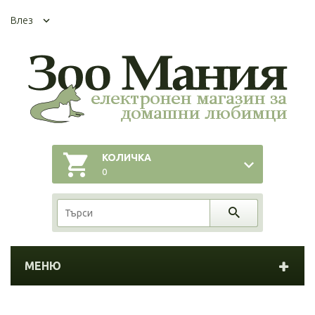
Влез
КОЛИЧКА
0
МЕНЮ