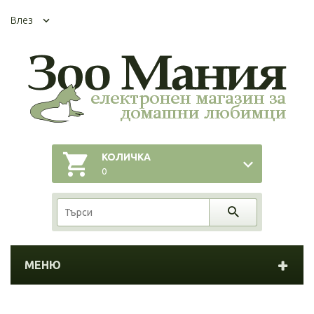
Влез
КОЛИЧКА
0
МЕНЮ