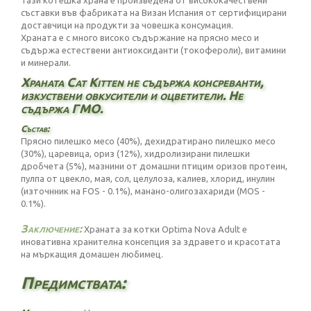
Тази котешка храна е произведена от висококачествени
съставки във фабриката на Визан Испания от сертифицирани
доставчици на продукти за човешка консумация.
Храната е с много високо съдържание на прясно месо и
съдържа естествени антиоксиданти (токофероли), витамини
и минерали.
Храната Cat Kitten не съдържа консреванти,
изкуствени овкусители и оцветители. Не
съдържа ГМО.
Състав:
Прясно пилешко месо (40%), дехидратирано пилешко месо
(30%), царевица, ориз (12%), хидролизирани пилешки
дробчета (5%), мазнини от домашни птицим оризов протеин,
пулпа от цвекло, мая, сол, целулоза, калиев, хлорид, инулин
(източнник на FOS - 0.1%), манано-олигозахариди (MOS -
0.1%).
Заключение:
Храната за котки Optima Nova Adult е
иновативна хранителна консепция за здравето и красотата
на мъркащия домашен любимец.
Предимствата: