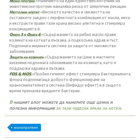
Моно протеин -
Наличието на един единствен източник на
животинкски протеин намалява риска от алергични рекации.
Неутолим апетит -
Високото качество и свежестта на
съставките заедно с перфектната комбинация от масла, месо
и екстракти прави тази храна високо апетитна и стимулира
консумацията ѝ.
Омега 3 и Омега 6 -
Съдържанието на рибно масло прави
козината на котката лъскава, а подкосъма здрав и гъст.
Подпомага имунната система за защита от множество
заболявания.
Защита на козината -
Съдържанието на Цинк в мастните
киселини подпомага обновяването на козината, като я
поддържа здрава и лъскава.
FOS & MOS -
Прoбиотичният ефект стимулира бактериалната
флора подпомагаща доброто функциониране на
храносмилателната система (бифидус ефект) и в същото
време премахва вредните бактерии.
В
нашият блог можете да намерите още ценна и
полезна информация
за тази чудесна храна за котки.
монопротеин