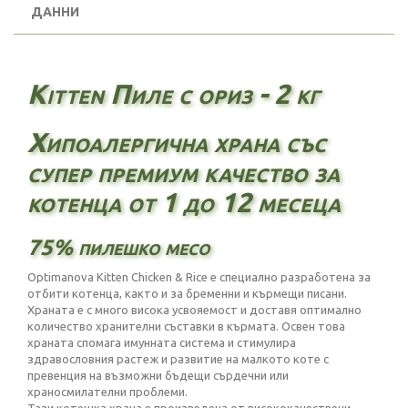
ДАННИ
Kitten Пиле с ориз - 2 кг
Хипоалергична храна със
супер премиум качество за
котенца от 1 до 12 месеца
75% пилешко месо
Optimanova Kitten Chicken & Rice е специално разработена за
отбити котенца, както и за бременни и кърмещи писани.
Храната е с много висока усвояемост и доставя оптимално
количество хранителни съставки в кърмата. Освен това
храната спомага имунната система и стимулира
здравословния растеж и развитие на малкото коте с
превенция на възможни бъдещи сърдечни или
храносмилателни проблеми.