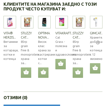
КЛИЕНТИТЕ НА МАГАЗИНА ЗАЕДНО С ТОЗИ
ПРОДУКТ ЧЕСТО КУПУВАТ И:
VITA®
STUZZY
OPTIMA
VITAKRAFT...
STUZZY
GIMCAT...
HERZIS...
CAT...
NOVA...
CAT...
Cat
Хранителн
Витамини
85гр
Висок
Grass -
85гр
добавка
за
grain
клас
полезна
grain
за
котараци,
free &
храна за
и
free &
котенца
котки и
monoprotein
кастрирани
здравословна
monoprotein
с 12
котенца
храна
котки
храна
жизнено...
за...
с...
за...
ОТЗИВИ (0)