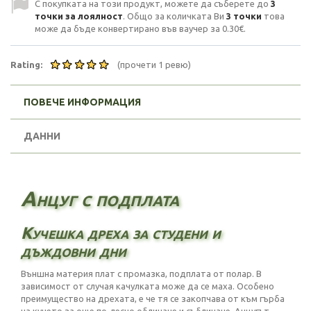
С покупката на този продукт, можете да съберете до
3
точки за лоялност
. Общо за количката Ви
3
точки
това
може да бъде конвертирано във ваучер за
0.30€
.
Rating:
(прочети 1 ревю)
ПОВЕЧЕ ИНФОРМАЦИЯ
ДАННИ
Анцуг с подплата
Кучешка дреха за студени и
дъждовни дни
Външна материя плат с промазка, подплата от полар. В
зависимост от случая качулката може да се маха. Особено
преимущество на дрехата, е че тя се закопчава от към гърба