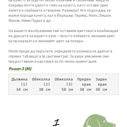
на кучето за още по-лесно обличане и събличане. Анцугът
покрива почти цялото тяло на кучето, като оставя само
лапите и слабините отворени. Размерът M е подходящ за
малки породи кучета, като Йоркшир Териер, Мопс, Бишон
Фризе, Мини Пудел и др.
На вашето въображение сме оставили цветовата комбинация
на дрехата за вашето куче – просто изберете желания цвят
на промазката и желаният цвят на полара.
Моля преди да поръчате, определете размера на дрехата
спрямо таблицата (в сантиметри). За ваше улеснение сме
предоставили и картинка за по-лесна ориентация
Размер 3 (M)
Дължина  Обиколка  Обиколка  Преден  Заден
    (1)       (2)       (3)    крак   крак
  34 см     38 см     50 см   30 см  30 см