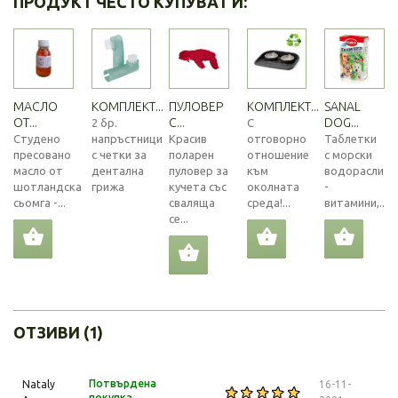
ПРОДУКТ ЧЕСТО КУПУВАТ И:
МАСЛО
КОМПЛЕКТ...
ПУЛОВЕР
КОМПЛЕКТ...
SANAL
ОТ...
С...
DOG...
2 бр.
С
Студено
напръстници
Красив
отговорно
Таблетки
пресовано
с четки за
поларен
отношение
с морски
масло от
дентална
пуловер за
към
водорасли
шотландска
грижа
кучета със
околната
-
сьомга -...
сваляща
среда!...
витамини,...
се...
ОТЗИВИ (1)
Потвърдена
Nataly
16-11-
покупка