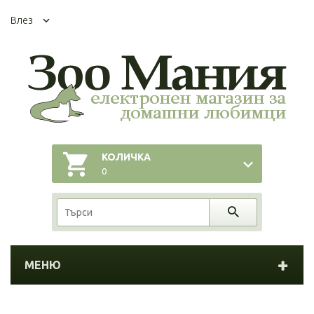
Влез
КОЛИЧКА
0
МЕНЮ