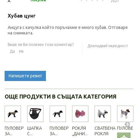
A.
2021
Хубав цунг
Анцуга с качулка който поръчахме е много хубав. Отговаря
на снимката.
Беше ли Ви полезен този коментар?
Докладвай нередност
Да
Не
Напишете ревю!
ОЩЕ ПРОДУКТИ В СЪЩАТА КАТЕГОРИЯ
ПУЛОВЕР
ШАПКА
ПУЛОВЕР
РОКЛЯ
СВАТБЕНА
ПУЛОВЕР..
ЗА...
С...
ЗА...
„ДАНИ...
РОКЛЯ