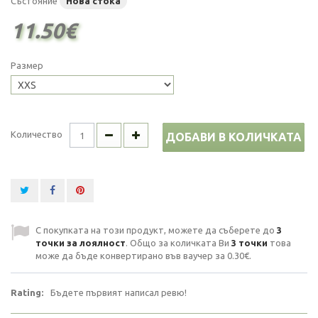
Състояние
Нова стока
11.50€
Размер
Количество
ДОБАВИ В КОЛИЧКАТА
С покупката на този продукт, можете да съберете до
3
точки за лоялност
. Общо за количката Ви
3
точки
това
може да бъде конвертирано във ваучер за
0.30€
.
Rating:
Бъдете първият написал ревю!