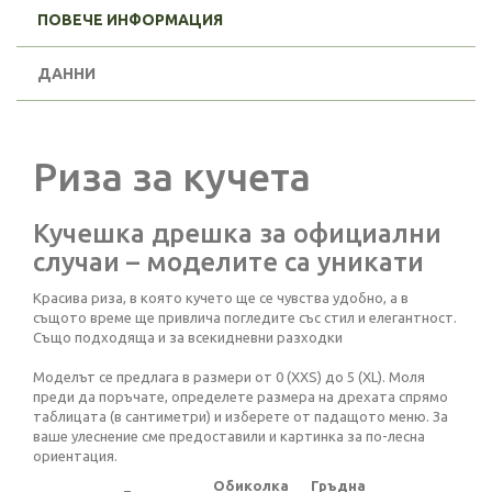
ПОВЕЧЕ ИНФОРМАЦИЯ
ДАННИ
Риза за кучета
Кучешка дрешка за официални
случаи – моделите са уникати
Красива риза, в която кучето ще се чувства удобно, а в
същото време ще привлича погледите със стил и елегантност.
Също подходяща и за всекидневни разходки
Моделът се предлага в размери от 0 (XXS) до 5 (XL). Моля
преди да поръчате, определете размера на дрехата спрямо
таблицата (в сантиметри) и изберете от падащото меню. За
ваше улеснение сме предоставили и картинка за по-лесна
ориентация.
Обиколка
Гръдна