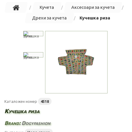
Кучета
Аксесоари за кучета
Дрехи за кучета
Кучешка риза
Каталожен номер
4518
Кучешка риза
Brand:
Dogyfashion