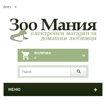
Влез
КОЛИЧКА
0
МЕНЮ