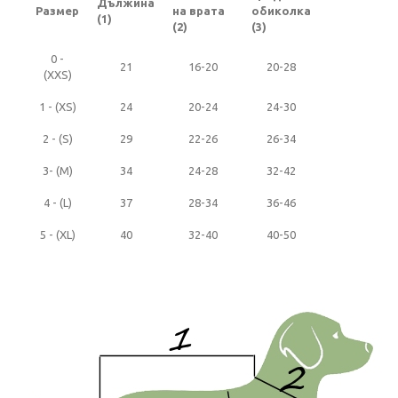
Дължина
Размер
на врата
обиколка
(1)
(2)
(3)
0 -
21
16-20
20-28
(XXS)
1 - (XS)
24
20-24
24-30
2 - (S)
29
22-26
26-34
3- (M)
34
24-28
32-42
4 - (L)
37
28-34
36-46
5 - (XL)
40
32-40
40-50