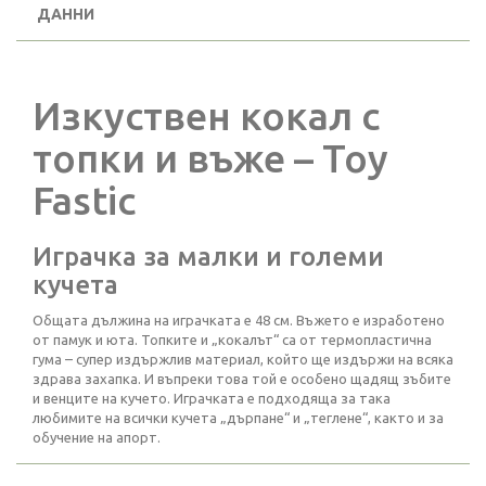
ДАННИ
Изкуствен кокал с
топки и въже – Toy
Fastic
Играчка за малки и големи
кучета
Общата дължина на играчката е 48 см. Въжето е изработено
от памук и юта. Топките и „кокалът“ са от термопластична
гума – супер издържлив материал, който ще издържи на всяка
здрава захапка. И въпреки това той е особено щадящ зъбите
и венците на кучето. Играчката е подходяща за така
любимите на всички кучета „дърпане“ и „теглене“, както и за
обучение на апорт.