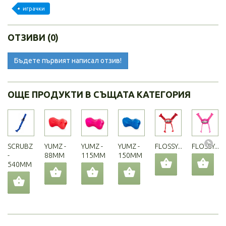
играчки
ОТЗИВИ (0)
Бъдете първият написал отзив!
ОЩЕ ПРОДУКТИ В СЪЩАТА КАТЕГОРИЯ
SCRUBZ
YUMZ -
YUMZ -
YUMZ -
FLOSSY...
FLOSSY...
-
88MM
115MM
150MM
540MM