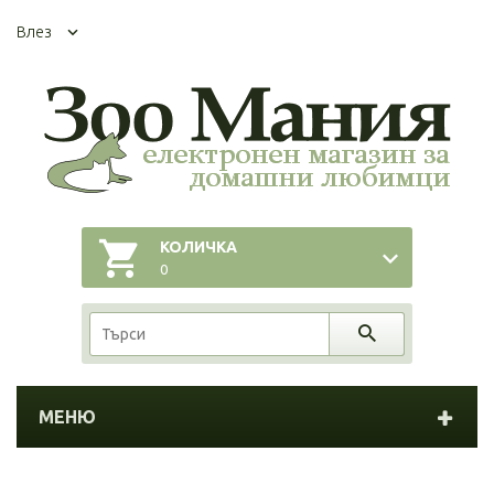
Влез
КОЛИЧКА
0
МЕНЮ