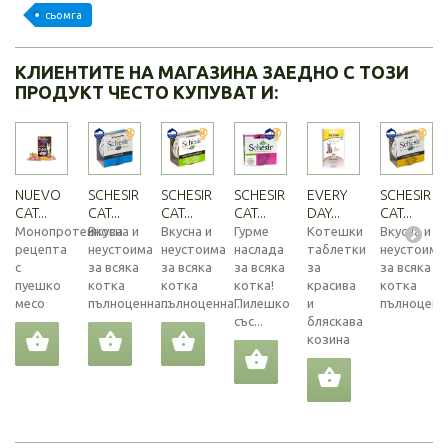
сьомга
КЛИЕНТИТЕ НА МАГАЗИНА ЗАЕДНО С ТОЗИ
ПРОДУКТ ЧЕСТО КУПУВАТ И:
NUEVO
SCHESIR
SCHESIR
SCHESIR
EVERY
SCHESIR
CAT...
CAT...
CAT...
CAT...
DAY...
CAT...
Монопротеинова
Вкусна и
Вкусна и
Гурме
Котешки
Вкусна и
рецепта
неустоима
неустоима
наслада
таблетки
неустоима
с
за всяка
за всяка
за всяка
за
за всяка
пуешко
котка
котка
котка!
красива
котка
месо
пълноценна...
пълноценна...
Пилешко
и
пълноценна
със...
бляскава
козина