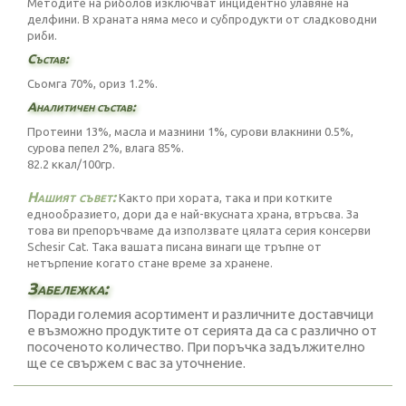
Методите на риболов изключват инцидентно улавяне на
делфини. В храната няма месо и субпродукти от сладководни
риби.
Състав:
Сьомга 70%, ориз 1.2%.
Аналитичен състав:
Протеини 13%, масла и мазнини 1%, сурови влакнини 0.5%,
сурова пепел 2%, влага 85%.
82.2 ккал/100гр.
Нашият съвет:
Както при хората, така и при котките
еднообразието, дори да е най-вкусната храна, втръсва. За
това ви препоръчваме да използвате цялата серия консерви
Schesir Cat. Така вашата писана винаги ще тръпне от
нетърпение когато стане време за хранене.
Забележка:
Поради големия асортимент и различните доставчици
е възможно продуктите от серията да са с различно от
посоченото количество. При поръчка задължително
ще се свържем с вас за уточнение.