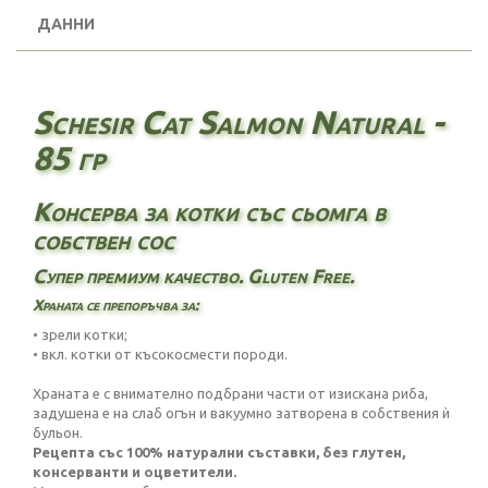
ДАННИ
Schesir Cat Salmon Natural -
85 гр
Консерва за котки със сьомга в
собствен сос
Супер премиум качество. Gluten Free.
Храната се препоръчва за:
• зрели котки;
• вкл. котки от късокосмести породи.
Храната е с внимателно подбрани части от изискана риба,
задушена е на слаб огън и вакуумно затворена в собствения ѝ
бульон.
Рецепта със 100% натурални съставки, без глутен,
консерванти и оцветители.