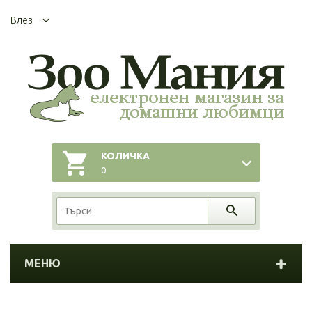
Влез
КОЛИЧКА
0
МЕНЮ