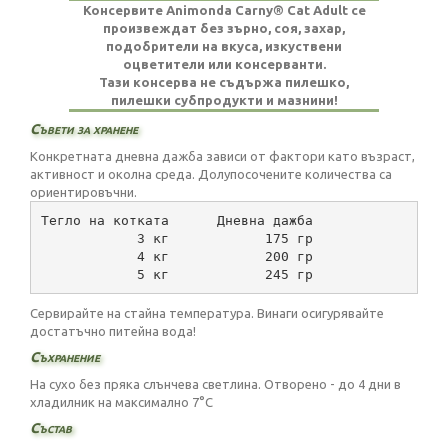
Консервите Animonda Carny® Cat Adult се
произвеждат без зърно, соя, захар,
подобрители на вкуса, изкуствени
оцветители или консерванти.
Тази консерва не съдържа пилешко,
пилешки субпродукти и мазнини!
Съвети за хранене
Конкретната дневна дажба зависи от фактори като възраст,
активност и околна среда. Долупосочените количества са
ориентировъчни.
Тегло на котката      Дневна дажба
            3 кг            175 гр
            4 кг            200 гр
            5 кг            245 гр
Сервирайте на стайна температура. Винаги осигурявайте
достатъчно питейна вода!
Съхранение
На сухо без пряка слънчева светлина. Отворено - до 4 дни в
хладилник на максимално 7°C
Състав