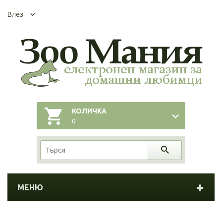
Влез
КОЛИЧКА
0
МЕНЮ