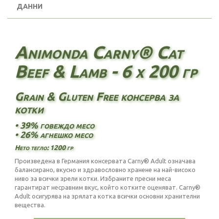
ДАННИ
Animonda Carny® Cat
Beef & Lamb - 6 х 200 гр
Grain & Gluten Free консерва за
котки
• 39% говеждо месо
• 26% агнешко месо
Нето тегло: 1200 гр
Произведена в Германия консервата Carny® Adult означава
балансирано, вкусно и здравословно хранене на най-високо
ниво за всички зрели котки. Избраните пресни меса
гарантират несравним вкус, който котките оценяват. Carny®
Adult осигурява на зрялата котка всички основни хранителни
вещества.