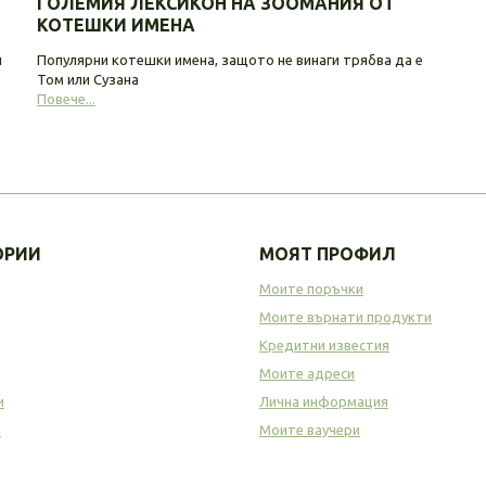
ГОЛЕМИЯ ЛЕКСИКОН НА ЗООМАНИЯ ОТ
КОТЕШКИ ИМЕНА
и
Популярни котешки имена, защото не винаги трябва да е
Том или Сузана
Повече...
ОРИИ
МОЯТ ПРОФИЛ
Моите поръчки
Моите върнати продукти
Кредитни известия
Моите адреси
и
Лична информация
а
Моите ваучери