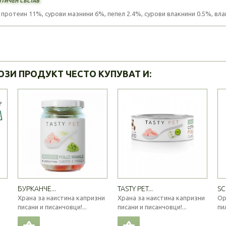
протеин 11%, сурови мазнини 6%, пепел 2.4%, сурови влакнини 0.5%, влаг
ОЗИ ПРОДУКТ ЧЕСТО КУПУВАТ И:
БУРКАНЧЕ...
TASTY PET...
SC
Храна за наистина капризни
Храна за наистина капризни
Ор
писани и писанчовци!...
писани и писанчовци!...
пи