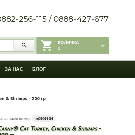
0882-256-115 / 0888-427-677
КОЛИЧКА
0
ЗА НАС
БЛОГ
en & Shrimps - 200 гр
аталожен номер
m0901104
Carny® Cat Turkey, Chicken & Shrimps -
200 гр