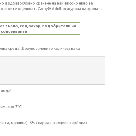
но и здравословно хранене на най-високо ниво за
 котките оценяват. Carny® Adult осигурява на зрялата
з зърно, соя, захар, подобрители на
 консерванти.
лна среда. Долупосочените количества са
 вода!
симално 7°C
чета, мазнина), 6% скариди, калциев карбонат,