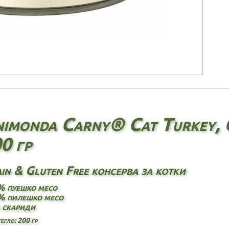
imonda Carny® Cat Turkey, C
0 гр
in & Gluten Free консерва за котки
% пуешко месо
% пилешко месо
 скариди
егло: 200 гр