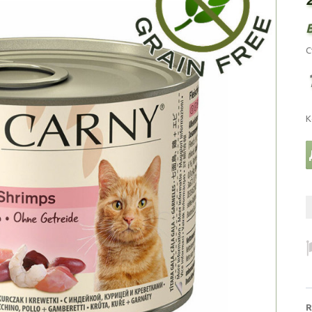
С
К
R