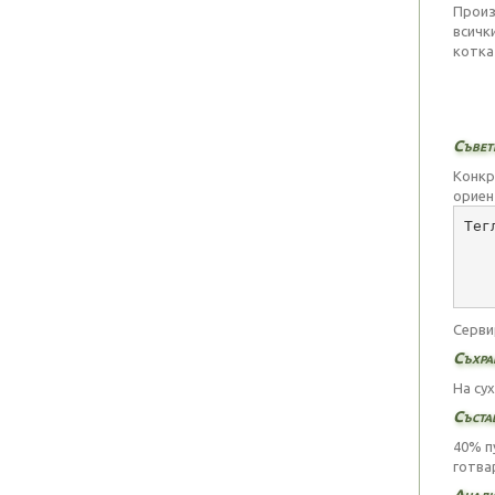
Произ
всичк
котка
Съвети
Конкр
ориен
Тег
   
   
   
Серви
Съхра
На су
Съста
40% п
готва
Анали