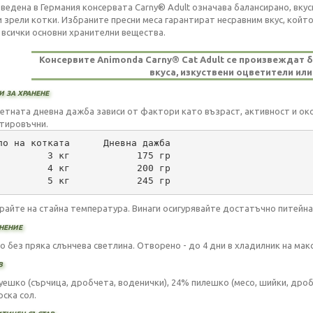
ведена в Германия консервата Carny® Adult означава балансирано, вкус
и зрели котки. Избраните пресни меса гарантират несравним вкус, който
 всички основни хранителни вещества.
Консервите Animonda Carny® Cat Adult се произвеждат бе
вкуса, изкуствени оцветители или
 за хранене
етната дневна дажба зависи от фактори като възраст, активност и око
тировъчни.
ло на котката      Дневна дажба
         3 кг            175 гр
         4 кг            200 гр
         5 кг            245 гр
райте на стайна температура. Винаги осигурявайте достатъчно питейна
нение
хо без пряка слънчева светлина. Отворено - до 4 дни в хладилник на мак
в
уешко (сърчица, дробчета, воденички), 24% пилешко (месо, шийки, дроб
рска сол.
тичен състав