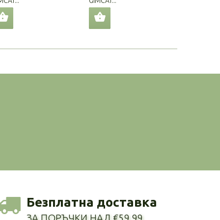
MCAT...
GIMCAT...
GIMCAT...
Безплатна доставка
ЗА ПОРЪЧКИ НАД €59.99