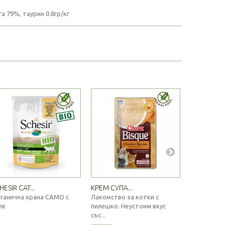
а 79%, таурин 0.8гр/кг
HESIR CAT...
КРЕМ СУПА...
GIMCAT...
ганична храна САМО с
Лакомство за котки с
Хранителн
ле
пилешко. Неустоим вкус
котки с чу
със...