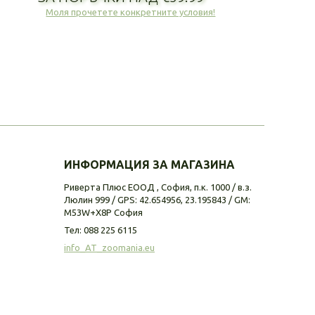
Моля прочетете конкретните условия!
ИНФОРМАЦИЯ ЗА МАГАЗИНА
Риверта Плюс ЕООД , София, п.к. 1000 / в.з.
Люлин 999 / GPS: 42.654956, 23.195843 / GM:
M53W+X8P София
Тел:
088 225 6115
info_AT_zoomania.eu