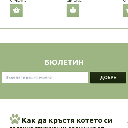
GIMCAT...
GIMCAT...
GI
БЮЛЕТИН
ДОБРЕ
Как да кръстя котето си