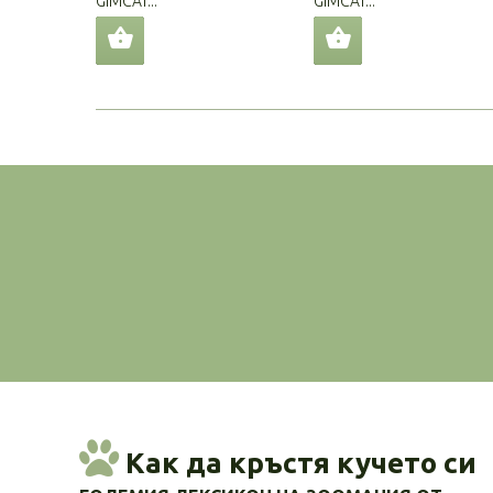
GIMCAT...
GIMCAT...
Как да кръстя кучето си