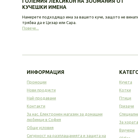
ГОЛЕМИЯ ЛЕКСИКОН НА ЗООМАНИЯ ОТ
КУЧЕШКИ ИМЕНА
Намерете подходящо има за вашето куче, защото не винаг
трябва да е Цезар или Сара.
Повече...
ИНФОРМАЦИЯ
КАТЕГ
Промоции
Кучета
Нови продукти
Котки
Най-продавани
Птици
Контакти
Гризачи
За нас. Електронен магазин за домашни
Специалн
любимци в София
За хорат
Общи условия
Ваучери
Сигурност на разплащанията и защита на
Oldies