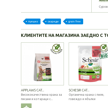
Суров 
пуешко
скариди
grain free
КЛИЕНТИТЕ НА МАГАЗИНА ЗАЕДНО С Т
APPLAWS CAT...
SCHESIR CAT...
Висококачествена храна за
Органична храна с пиле,
писани и котараци с...
говеждо и ябълки