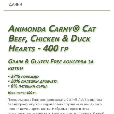
ДАННИ
Animonda Carny® Cat
Beef, Chicken & Duck
Hearts - 400 гр
Grain & Gluten Free консерва за
котки
• 37% говеждо
• 20% пилешки дробчета
• 8% патешки сърца
Нето тегло: 400 гр
Произведена в Германия консервата Carny® Adult означава
балансирано, вкусно и здравословно хранене на най-високо
ниво за всички зрели котки. Избраните пресни меса
гарантират несравним вкус, който котките оценяват. Carny®