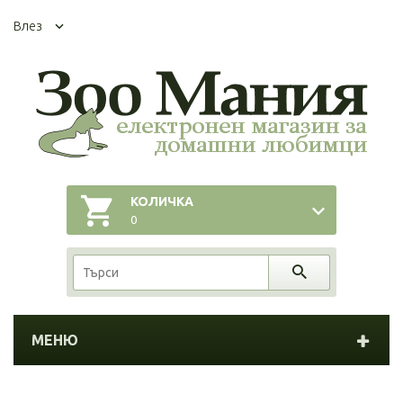
Влез
КОЛИЧКА
0
МЕНЮ