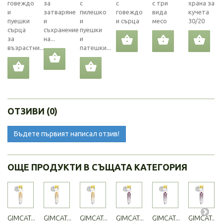
говеждо
за
с
с
с три
храна за
и
затваряне
пилешко
говеждо
вида
кучета
пуешки
и
и
и сърца
месо
30/20
сърца
съхранение
пуешки
за
на...
и
възрастни...
патешки...
ОТЗИВИ (0)
Бъдете първият написал отзив!
ОЩЕ ПРОДУКТИ В СЪЩАТА КАТЕГОРИЯ
GIMCAT...
GIMCAT...
GIMCAT...
GIMCAT...
GIMCAT...
GIMCAT...