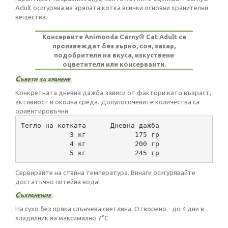
Adult осигурява на зрялата котка всички основни хранителни
вещества.
Консервите Animonda Carny® Cat Adult се
произвеждат без зърно, соя, захар,
подобрители на вкуса, изкуствени
оцветители или консерванти.
Съвети за хранене
Конкретната дневна дажба зависи от фактори като възраст,
активност и околна среда. Долупосочените количества са
ориентировъчни.
Тегло на котката      Дневна дажба
            3 кг            175 гр
            4 кг            200 гр
            5 кг            245 гр
Сервирайте на стайна температура. Винаги осигурявайте
достатъчно питейна вода!
Съхранение
На сухо без пряка слънчева светлина. Отворено - до 4 дни в
хладилник на максимално 7°C