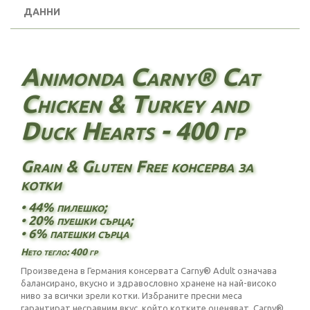
ДАННИ
Animonda Carny® Cat
Chicken & Turkey and
Duck Hearts - 400 гр
Grain & Gluten Free консерва за
котки
• 44% пилешко;
• 20% пуешки сърца;
• 6% патешки сърца
Нето тегло: 400 гр
Произведена в Германия консервата Carny® Adult означава
балансирано, вкусно и здравословно хранене на най-високо
ниво за всички зрели котки. Избраните пресни меса
гарантират несравним вкус, който котките оценяват. Carny®