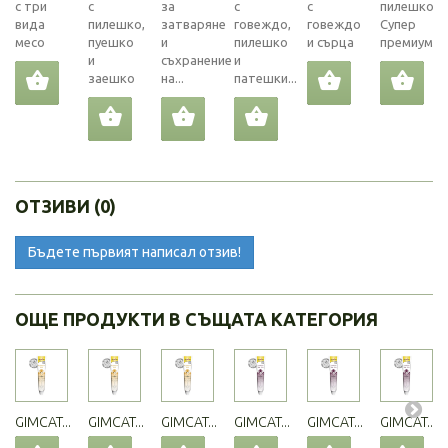
с три
с
за
с
с
пилешко.
вида
пилешко,
затваряне
говеждо,
говеждо
Супер
месо
пуешко
и
пилешко
и сърца
премиум...
и
съхранение
и
заешко
на...
патешки...
ОТЗИВИ (0)
Бъдете първият написал отзив!
ОЩЕ ПРОДУКТИ В СЪЩАТА КАТЕГОРИЯ
GIMCAT...
GIMCAT...
GIMCAT...
GIMCAT...
GIMCAT...
GIMCAT...