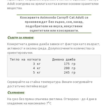
Adult осигурява на зрялата котка всички основни хранителни
вещества.
Консервите Animonda Carny® Cat Adult се
произвеждат без зърно, соя, захар,
подобрители на вкуса, изкуствени
оцветители или консерванти.
Съвети за хранене
Конкретната дневна дажба зависи от фактори като възраст,
активност и околна среда. Долупосочените количества са
ориентировъчни.
Тегло на котката      Дневна дажба
            3 кг            175 гр
            4 кг            200 гр
            5 кг            245 гр
Сервирайте на стайна температура. Винаги осигурявайте
достатъчно питейна вода!
Съхранение
На сухо без пряка слънчева светлина. Отворено - до 4 дни в
хладилник на максимално 7°C