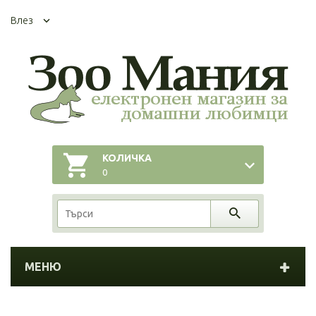
Влез
КОЛИЧКА
0
МЕНЮ