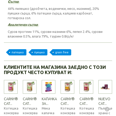
Състав
44% пилешко (дробчета, воденички, месо, мазнини), 20%
пуешки сърца, 6% патешки сърца, калциев карбонат,
готварска сол.
Аналитичен състав
Суров протеин 11%, сурови мазнини 6%, пепел 2.4%, сурови
влакнини 0.5%, влага 79%, таурин 0.8гр/кг
патешко
пуешко
grain free
КЛИЕНТИТЕ НА МАГАЗИНА ЗАЕДНО С ТОЗИ
ПРОДУКТ ЧЕСТО КУПУВАТ И:
CARNY®
CARNY®
КАПАЧКА
CARNY®
CARNY®
NUEVO
CAT...
CAT...
ЗА...
CAT...
CAT...
CAT...
Котешка
Котешка
Мека
Котешка
Котешка
Пълноценн
консерва
консерва
капачка
консерва
консерва
храна с