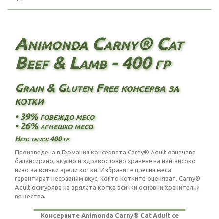
Animonda Carny® Cat
Beef & Lamb - 400 гр
Grain & Gluten Free консерва за
котки
• 39% говеждо месо
• 26% агнешко месо
Нето тегло: 400 гр
Произведена в Германия консервата Carny® Adult означава
балансирано, вкусно и здравословно хранене на най-високо
ниво за всички зрели котки. Избраните пресни меса
гарантират несравним вкус, който котките оценяват. Carny®
Adult осигурява на зрялата котка всички основни хранителни
вещества.
Консервите Animonda Carny® Cat Adult се