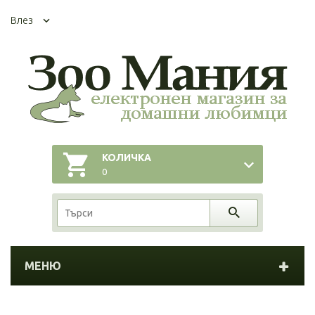
Влез
КОЛИЧКА
0
МЕНЮ