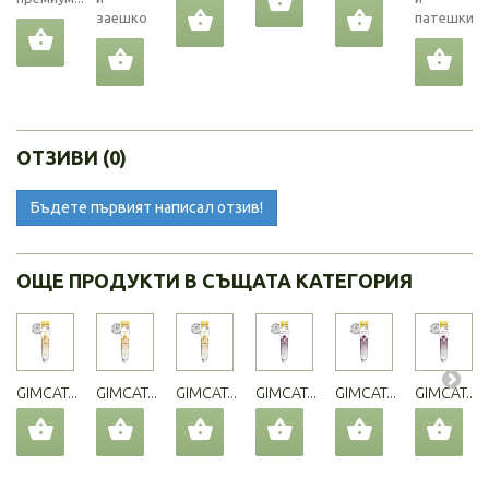
заешко
патешки...
ОТЗИВИ (0)
Бъдете първият написал отзив!
ОЩЕ ПРОДУКТИ В СЪЩАТА КАТЕГОРИЯ
GIMCAT...
GIMCAT...
GIMCAT...
GIMCAT...
GIMCAT...
GIMCAT...