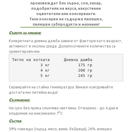
произвеждат без зърно, соя, захар,
подобрители на вкуса, изкуствени
оцветители или консерванти.
Тази консерва не съдържа пилешко,
пилешки субпродукти и мазнини!
Съвети за хранене
Конкретната дневна дажба зависи от фактори като възраст,
активност и околна среда. Долупосочените количества са
ориентировъчни.
Тегло на котката      Дневна дажба
            3 кг            175 гр
            4 кг            200 гр
            5 кг            245 гр
Сервирайте на стайна температура. Винаги осигурявайте
достатъчно питейна вода!
Съхранение
На сухо без пряка слънчева светлина. Отворено - до 4 дни в
хладилник на максимално 7°C
Състав
39% говеждо (сърца, месо, виме, бъбреци), 26% агнешко