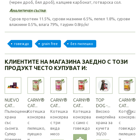
(черен дроб, бял дроб), калциев карбонат, готварска сол.
Аналитичен състав
Суров протеин 11.5%, сурови мазнини 6.5%, пепел 1.8%, сурови
влакнини 0.5%, влага 79%, таурин 0.8гр/кг
говеждо
grain free
без пилешко
КЛИЕНТИТЕ НА МАГАЗИНА ЗАЕДНО С ТОЗИ
ПРОДУКТ ЧЕСТО КУПУВАТ И:
NUEVO
CARNY®
CARNY®
CARNY®
TOP
CARNY®
CAT...
CAT...
CAT...
CAT...
DOG -...
CAT...
Пълноценна
Котешка
Котешка
Котешка
Високо
Котешка
храна
консерва
консерва
консерва
енергийна
консерва
със
с
с три
с само с
храна за
с
сьомга.
пилешко,
вида
говеждо
кучета
говеждо,
Супер
пуешко
месо
30/20
пилешко
премиум...
и
и