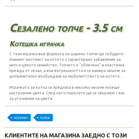
Сезалено топче - 3.5 см
Котешка играчка
С тази играчка във формата на шарено топче ще събудите
ловният инстинкт на котето с гарантирано забавление за
него и цялото семейство. Топчето е "облечено" в еластична
прежда от сезал, а във вътрешността ѝ се намира звънче за
допълнително възбуждане на любопитството на котето.
Играчката за котка се предлага в няколко весели носещи
настроение цвята. След като поръчате ще се свържем с вас
за уточнение на цвета.
играчки
топка
КЛИЕНТИТЕ НА МАГАЗИНА ЗАЕДНО С ТОЗИ