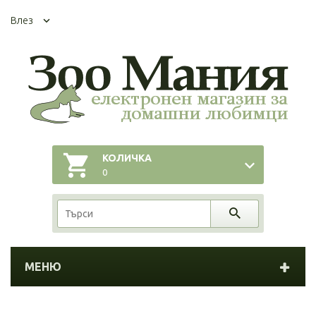
Влез
КОЛИЧКА
0
МЕНЮ