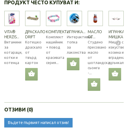
ПРОДУКТ ЧЕСТО КУПУВАТ И:
VITA®
ДРАСКАЛО
КОМПЛЕКТ...
ИГРАЧКА...
МАСЛО
ИГРАЧКА
HERZIS...
DRIFT
ОТ...
МИШКА
Комплект
Интерактивна
Витамини
Котешко
нашийник
топка
Студено
Мишка с
за
драскало
+ повод
за
пресовано
изкуствен
котараци,
от
от
лакомства
масло
козина и
котки и
твърд
красивата
от
вградена
котенца
картон
серия...
шотландска
дрънкалка.
сьомга
-...
ОТЗИВИ (0)
Бъдете първият написал отзив!