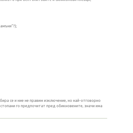
амъни"?);
бира се и ние не правим изключение, но най-отговорно
 стопани го предпочитат пред обикновените, значи има