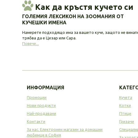
Как да кръстя кучето си
ГОЛЕМИЯ ЛЕКСИКОН НА ЗООМАНИЯ ОТ
КУЧЕШКИ ИМЕНА
Намерете подходящо има за вашето куче, защото не винаг
трябва да е Цезар или Сара.
Повече...
ИНФОРМАЦИЯ
КАТЕГ
Промоции
Кучета
Нови продукти
Котки
Най-продавани
Птици
Контакти
Гризачи
За нас. Електронен магазин за домашни
Специалн
любимци в София
За хорат