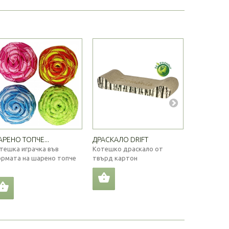
РЕНО ТОПЧЕ...
ДРАСКАЛО DRIFT
СЕНО VITA.
тешка играчка във
Котешко драскало от
Храна за в
рмата на шарено топче
твърд картон
тимотейка и