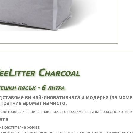
eLitter Charcoal
ешки пясък - 6 литра
ставяме ви най-иновативната и модерна (за момен
трапчив аромат на чисто.
о сме грабнали вашето внимание, ето предимствата на този страхотен к
огия
на растителна основа;
а природата - при производството се влага много по-малко енергия от