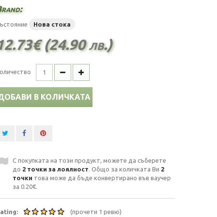
rand:
ъстояние
Нова стока
12.73€ (24.90 лв.)
оличество
ДОБАВИ В КОЛИЧКАТА
С покупката на този продукт, можете да съберете
до
2
точки за лоялност
. Общо за количката Ви
2
точки
това може да бъде конвертирано във ваучер
за
0.20€
.
ating:
(прочети 1 ревю)