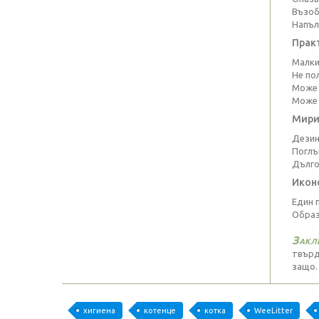
Възоб
Напъл
Прак
Малки 
Не по
Може 
Може 
Мири
Дезин
Поглъ
Дълго
Икон
Един 
Образ
Закл
твърд
защо.
хигиена
котенце
котка
WeeLitter