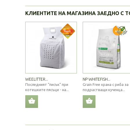
КЛИЕНТИТЕ НА МАГАЗИНА ЗАЕДНО С Т
WEELITTER...
NP WHITEFISH...
Последният "писък" при
Grain Free храна с риба за
котешките пясъци - на...
подрастващи кученца...