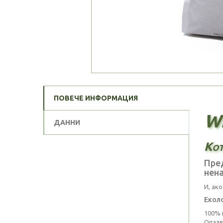
ПОВЕЧЕ ИНФОРМАЦИЯ
We
ДАННИ
Кот
Пред
нена
И, ак
Екол
100% 
Опазв