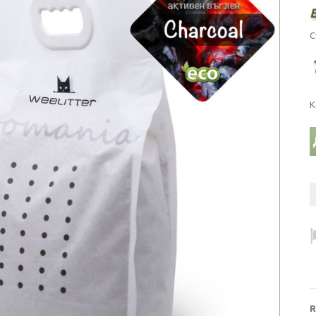
B
С
К
R