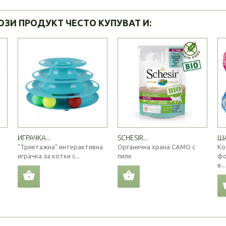
ОЗИ ПРОДУКТ ЧЕСТО КУПУВАТ И:
ИГРАЧКА...
SCHESIR...
ША
"Триетажна" интерактивна
Органична храна САМО с
Ко
играчка за котки с...
пиле
фо
в...