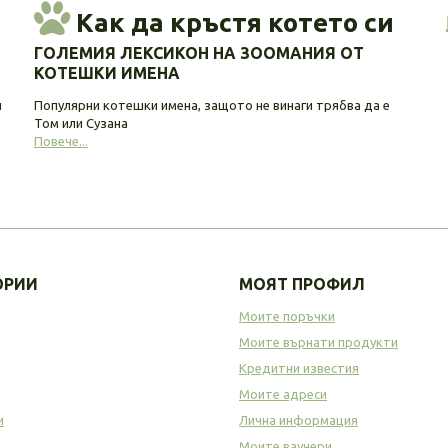
Как да кръстя котето си
ГОЛЕМИЯ ЛЕКСИКОН НА ЗООМАНИЯ ОТ
КОТЕШКИ ИМЕНА
и
Популярни котешки имена, защото не винаги трябва да е
Том или Сузана
Повече...
ОРИИ
МОЯТ ПРОФИЛ
Моите поръчки
Моите върнати продукти
Кредитни известия
Моите адреси
и
Лична информация
а
Моите ваучери