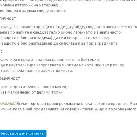
новяем източник на материал;
но био разградима след употреба;
тичност
гранули и никакъв прах (и от къде да дойде, след като пясъка не е от "к
лепва по лапите и следователно около легенчето е винаги чисто;
(защото е био разградима) да се изхвърля в тоалетната;
(защото е био разградима) да се ползва и за тор в градината.
с
фектира и предотвратява развитието на бактерии;
ща и неутрализира неприятната миризма на котешко ако и пишо;
траен и ненатрапчив аромат на чисто.
омичност
пакет е достатъчен за около месец;
ува малки лесно отделими топки;
ючение:
Всеки търговец прави реклама на стоката, която предлага. Раз
им, че това е най-продаваният ни котешки пясък. А щом толкова много
биоразградима тоалетна