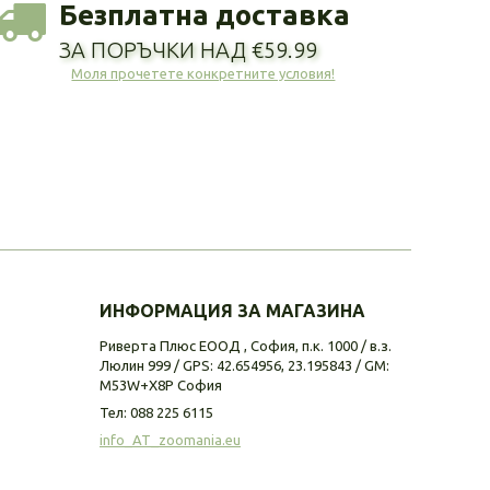
Безплатна доставка
ЗА ПОРЪЧКИ НАД €59.99
Моля прочетете конкретните условия!
ИНФОРМАЦИЯ ЗА МАГАЗИНА
Риверта Плюс ЕООД , София, п.к. 1000 / в.з.
Люлин 999 / GPS: 42.654956, 23.195843 / GM:
M53W+X8P София
Тел:
088 225 6115
info_AT_zoomania.eu