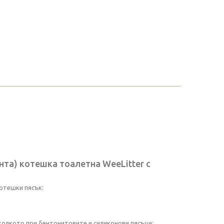
та) котешка тоалетна WeeLitter с
отешки пясък:
колкото при бентонитовите и силиконови пясъци;