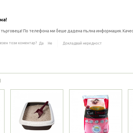
ма!
 търговеца! По телефона ми беше дадена пълна информация. Каче
лезен този коментар?
Да
Не
Докладвай нередност
Я