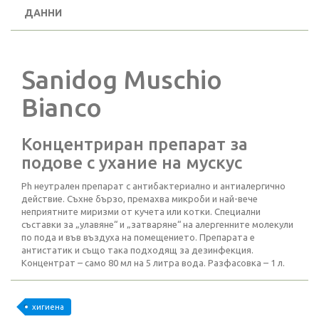
ДАННИ
Sanidog Muschio
Bianco
Концентриран препарат за
подове с ухание на мускус
Ph неутрален препарат с антибактериално и антиалергично
действие. Съхне бързо, премахва микроби и най-вече
неприятните миризми от кучета или котки. Специални
съставки за „улавяне“ и „затваряне“ на алергенните молекули
по пода и във въздуха на помещението. Препарата е
антистатик и също така подходящ за дезинфекция.
Концентрат – само 80 мл на 5 литра вода. Разфасовка – 1 л.
хигиена