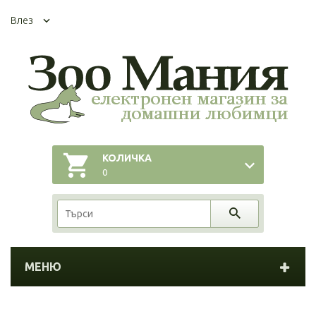
Влез
КОЛИЧКА
0
МЕНЮ