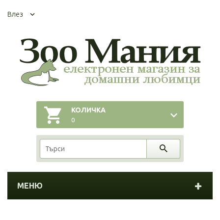
Влез
КОЛИЧКА
0
МЕНЮ