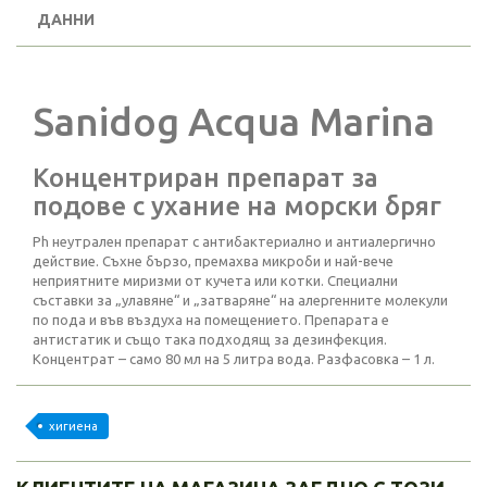
ДАННИ
Sanidog Acqua Marina
Концентриран препарат за
подове с ухание на морски бряг
Ph неутрален препарат с антибактериално и антиалергично
действие. Съхне бързо, премахва микроби и най-вече
неприятните миризми от кучета или котки. Специални
съставки за „улавяне“ и „затваряне“ на алергенните молекули
по пода и във въздуха на помещението. Препарата е
антистатик и също така подходящ за дезинфекция.
Концентрат – само 80 мл на 5 литра вода. Разфасовка – 1 л.
хигиена