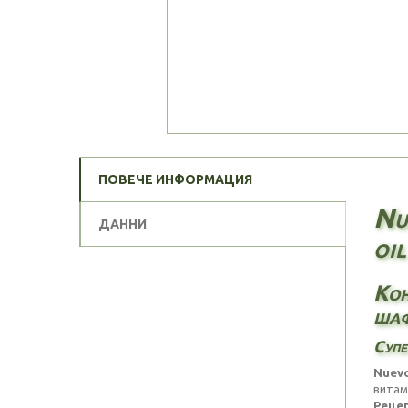
ПОВЕЧЕ ИНФОРМАЦИЯ
Nu
ДАННИ
oil
Кон
шаф
Супе
Nuevo
витам
Рецеп