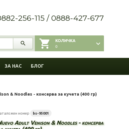
0882-256-115 / 0888-427-677
КОЛИЧКА
0
ЗА НАС
БЛОГ
ison & Noodles - консерва за кучета (400 гр)
аталожен номер
bs-95001
Nuevo Adult Venison & Noodles - консерва
а кучета (400 гр)