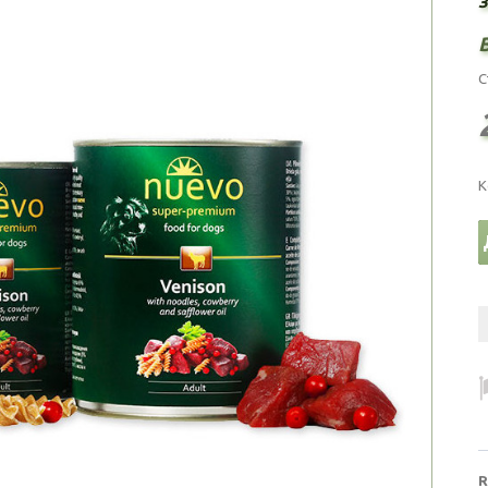
С
К
R