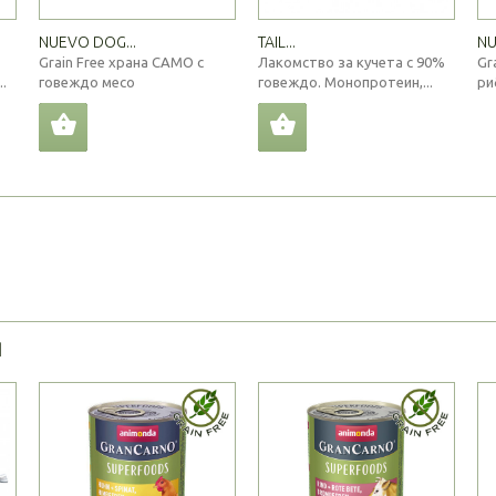
NUEVO DOG...
TAIL...
NU
Grain Free храна САМО с
Лакомство за кучета с 90%
Gr
.
говеждо месо
говеждо. Монопротеин,...
ри
Я