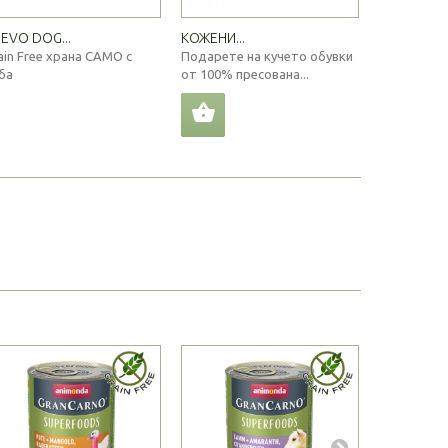
EVO DOG...
КОЖЕНИ...
ISEGRIM DO
ain Free храна САМО с
Подарете на кучето обувки
Вкусна и п
ба
от 100% пресована...
кучета с ко