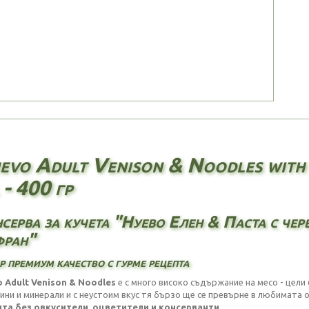
evo Adult Venison & Noodles with
 - 400 гр
серва за кучета "Нуево Елен & Паста с чер
ран"
р премиум качество с гурме рецепта
 Adult Venison & Noodles
е с много високо съдържание на месо - цели
ини и минерали и с неустоим вкус тя бързо ще се превърне в любимата о
та без овкусители, оцветители и консерванти.