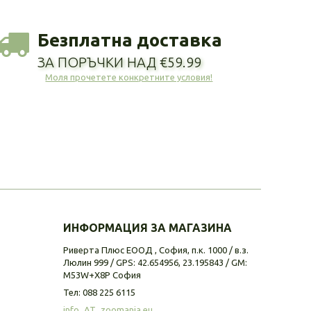
Безплатна доставка
ЗА ПОРЪЧКИ НАД €59.99
Моля прочетете конкретните условия!
ИНФОРМАЦИЯ ЗА МАГАЗИНА
Риверта Плюс ЕООД , София, п.к. 1000 / в.з.
Люлин 999 / GPS: 42.654956, 23.195843 / GM:
M53W+X8P София
Тел:
088 225 6115
info_AT_zoomania.eu