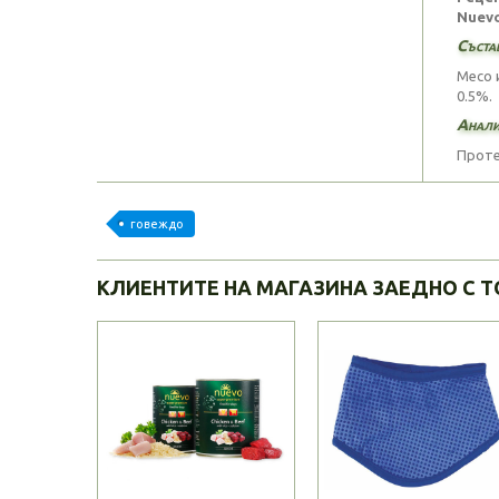
Nuevo
Съста
Месо 
0.5%.
Анали
Протеи
говеждо
КЛИЕНТИТЕ НА МАГАЗИНА ЗАЕДНО С Т