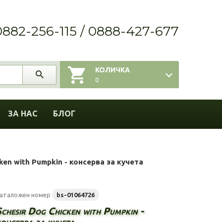
0882-256-115 / 0888-427-677
КОЛИЧКА
0
ЗА НАС
БЛОГ
cken with Pumpkin - консерва за кучета
аталожен номер
bs-01064726
chesir Dog Chicken with Pumpkin -
онсерва за кучета