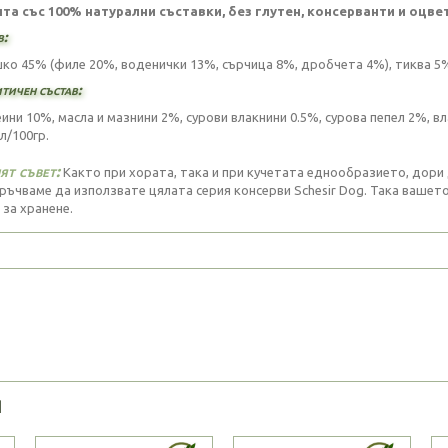
та със 100% натурални съставки, без глутен, консерванти и оцве
в:
ко 45% (филе 20%, воденички 13%, сърчица 8%, дробчета 4%), тиква 5%
тичен състав:
ини 10%, масла и мазнини 2%, сурови влакнини 0.5%, сурова пепел 2%, вл
л/100гр.
т съвет:
Както при хората, така и при кучетата еднообразието, дори д
ръчваме да използвате цялата серия консерви Schesir Dog. Така вашето
 за хранене.
Я