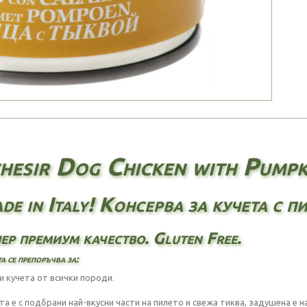
hesir Dog Chicken with Pumpk
de in Italy! Консерва за кучета с п
ер премиум качество. Gluten Free.
а се препоръчва за:
и кучета от всички породи.
та е с подбрани най-вкусни части на пилето и свежа тиква, задушена е н