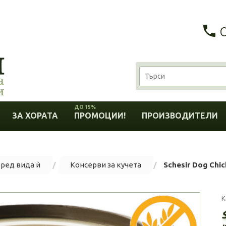
ДО 15%
ЗА ХОРАТА
ПРОМОЦИИ!
ПРОИЗВОДИТЕЛИ
оред вида ѝ
Консерви за кучета
Schesir Dog Chi
К
S
к