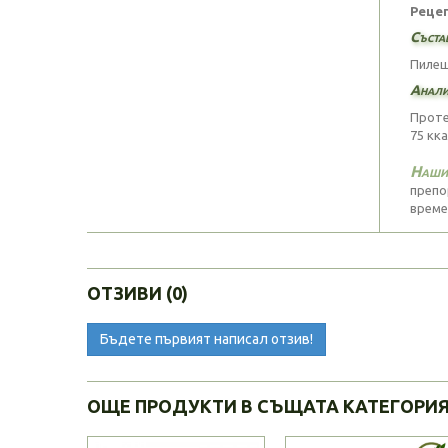
Рецеп
Съста
Пилеш
Анали
Проте
75 кка
Нашия
препо
време
ОТЗИВИ (0)
Бъдете първият написал отзив!
ОЩЕ ПРОДУКТИ В СЪЩАТА КАТЕГОРИ