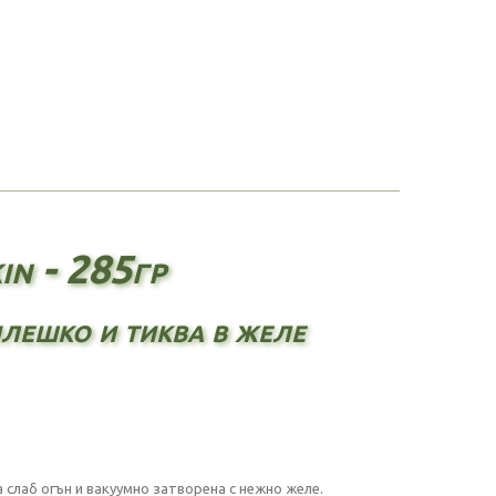
in - 285гр
илешко и тиква в желе
а слаб огън и вакуумно затворена с нежно желе.