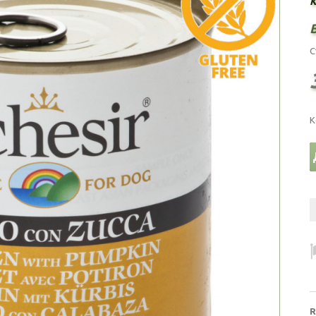
С
К
R