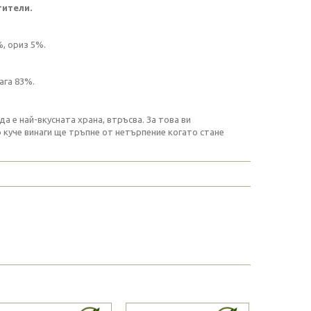
тители.
, ориз 5%.
ага 83%.
а е най-вкусната храна, втръсва. За това ви
 куче винаги ще тръпне от нетърпение когато стане