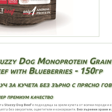
uzzy Dog Monoprotein Grain 
ef with Blueberries - 150гр
уч за кучета без зърно с прясно г
ер премиум качество
ата
Stuzzy Dog Beef
е подходяща за зрели кучета от всички породи и е
ецепта без овкусители, оцветители и консерванти.
Без зърнени храни и