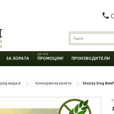
ДО 15%
ЗА ХОРАТА
ПРОМОЦИИ!
ПРОИЗВОДИТЕЛИ
оред вида ѝ
Консерви за кучета
Stuzzy Dog Beef
К
S