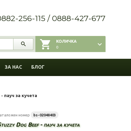
0882-256-115 / 0888-427-677
КОЛИЧКА
0
ЗА НАС
БЛОГ
 - пауч за кучета
аталожен номер
bs-02048403
tuzzy Dog Beef - пауч за кучета