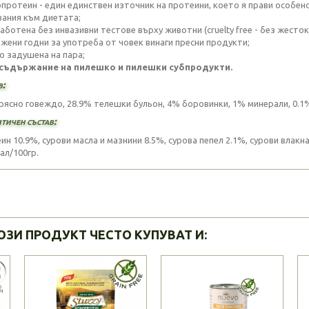
опротеин - един единствен източник на протеини, което я прави особен
вания към диетата;
аботена без инвазивни тестове върху животни (cruelty free - без жесток
ложени годни за употреба от човек винаги пресни продукти;
но задушена на пара;
 съдържание на пилешко и пилешки субпродукти.
в:
рясно говеждо, 28.9% телешки бульон, 4% боровинки, 1% минерали, 0.1
тичен състав:
н 10.9%, сурови масла и мазнини 8.5%, сурова пепел 2.1%, сурови влакна
ал/100гр.
ОЗИ ПРОДУКТ ЧЕСТО КУПУВАТ И: