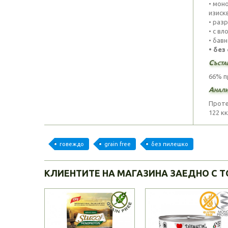
• мон
изиск
• разр
• с в
• бав
• без
Съста
66% п
Анали
Протеи
122 кк
говеждо
grain free
без пилешко
КЛИЕНТИТЕ НА МАГАЗИНА ЗАЕДНО С Т