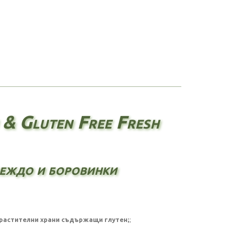
& Gluten Free Fresh
овеждо и боровинки
:
 растителни храни съдържащи глутен;
;