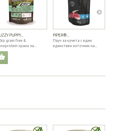
UZZY PUPPY...
PIPER®...
STUZZY DOG
0гр grain free &
Пауч за кучета с един
150гр grain
noprotein храна за...
единствен източник на...
monoprotein