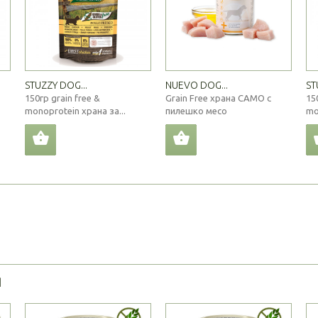
STUZZY DOG...
NUEVO DOG...
ST
150гр grain free &
Grain Free храна САМО с
15
monoprotein храна за...
пилешко месо
mo
Я