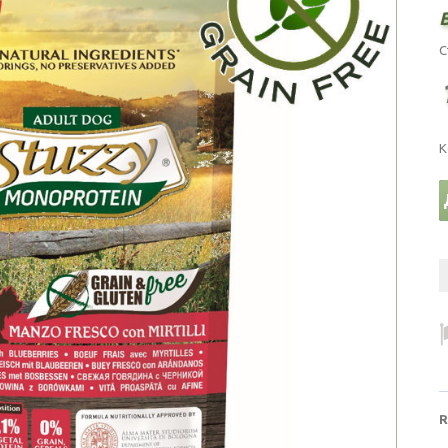
С
К
R