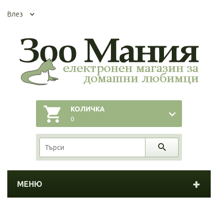
Влез
КОЛИЧКА
0
МЕНЮ