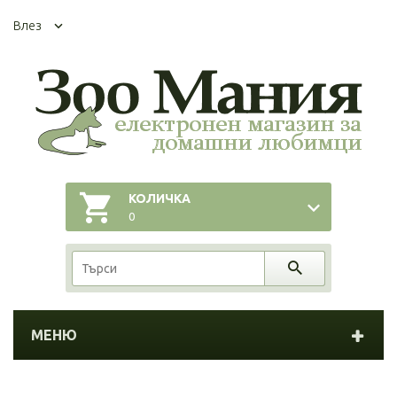
Влез
КОЛИЧКА
0
МЕНЮ