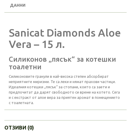
ДАННИ
Sanicat Diamonds Aloe
Vera – 15 л.
Силиконов „пясък“ за котешки
тоалетни
Силиконовите гранули в най-висока степен абсорбират
неприятните миризми. Те са леки и нямат прахови частици.
Идеалния котешки „пясък“ за стопани, които са заети и
предпочитат да дарят свободното си време на котето. Сега
и с екстракт от алое вера за приятен аромат в помещението
с тоалетната.
ОТЗИВИ (0)